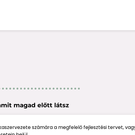
amit magad előtt látsz
aszervezete számára a megfelelő fejlesztési tervet, vagy
etein belül.