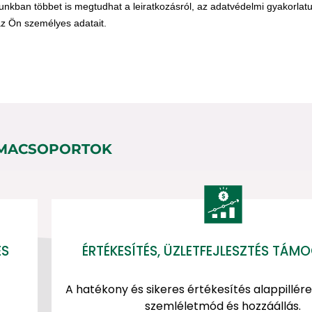
MACSOPORTOK
ÉS
ÉRTÉKESÍTÉS, ÜZLETFEJLESZTÉS TÁ
A hatékony és sikeres értékesítés alappillér
szemléletmód és hozzáállás.