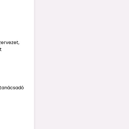
zervezet,
t
t tanácsadó