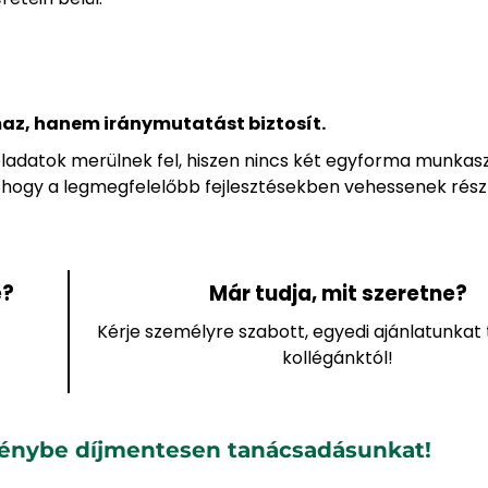
az, hanem iránymutatást biztosít.
adatok merülnek fel, hiszen nincs két egyforma munkas
ze, hogy a legmegfelelőbb fejlesztésekben vehessenek rész
e?
Már tudja, mit szeretne?
Kérje személyre szabott, egyedi ajánlatunka
kollégánktól!
génybe díjmentesen tanácsadásunkat!