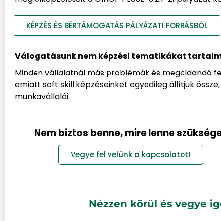
KÉPZÉS ÉS BÉRTÁMOGATÁS PÁLYÁZATI FORRÁSBÓL
Válogatásunk nem képzési tematikákat tartalm
Minden vállalatnál más problémák és megoldandó fel
emiatt soft skill képzéseinket egyedileg állítjuk öss
munkavállalói.
Nem biztos benne, mire lenne szükség
Vegye fel velünk a kapcsolatot!
Nézzen körül és vegye i