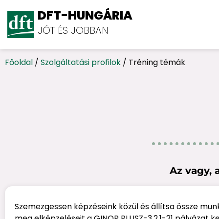
DFT-HUNGÁRIA
JÓT ÉS JOBBAN
Főoldal
/
Szolgáltatási profilok
/
Tréning témák
Az vagy, 
Szemezgessen képzéseink közül és állítsa össze munk
meg elképzeléseit a GINOP PLUSZ-3.2.1-21 pályázat ker