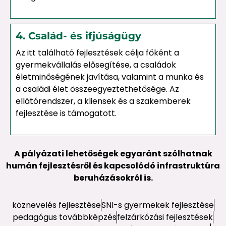
4. Család- és ifjúságügy
Az itt található fejlesztések célja főként a
gyermekvállalás elősegítése, a családok
életminőségének javítása, valamint a munka és
a családi élet összeegyeztethetősége. Az
ellátórendszer, a kliensek és a szakemberek
fejlesztése is támogatott.
A pályázati lehetőségek egyaránt szólhatnak
humán fejlesztésről és kapcsolódó infrastruktúra
beruházásokról is.
köznevelés fejlesztése
SNI-s gyermekek fejlesztése
pedagógus továbbképzés
felzárkózási fejlesztések