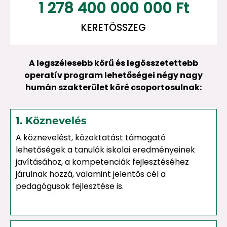
1 278 400 000 000
 Ft
KERETÖSSZEG
A legszélesebb körű és legösszetettebb
operatív program lehetőségei négy nagy
humán szakterület köré csoportosulnak:
1. Köznevelés
A köznevelést, közoktatást támogató
lehetőségek a tanulók iskolai eredményeinek
javításához, a kompetenciák fejlesztéséhez
járulnak hozzá, valamint jelentős cél a
pedagógusok fejlesztése is.