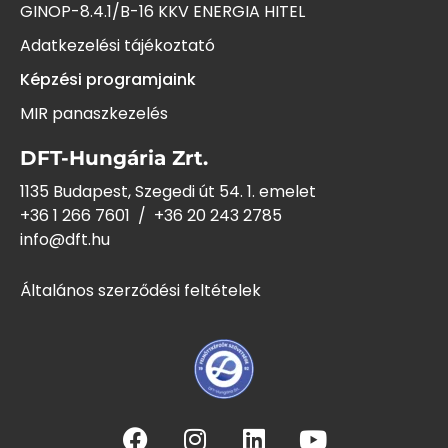
GINOP-8.4.1/B-16 KKV ENERGIA HITEL
Adatkezelési tájékoztató
Képzési programjaink
MIR panaszkezelés
DFT-Hungária Zrt.
1135 Budapest, Szegedi út 54. 1. emelet
+36 1 266 7601
/
+36 20 243
2785
info@dft.hu
Általános szerződési feltételek