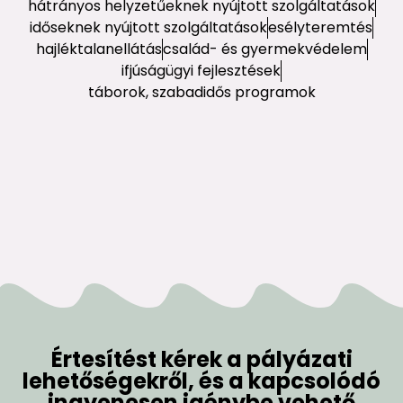
hátrányos helyzetűeknek nyújtott szolgáltatások
időseknek nyújtott szolgáltatások
esélyteremtés
hajléktalanellátás
család- és gyermekvédelem
ifjúságügyi fejlesztések
táborok, szabadidős programok
Értesítést kérek a pályázati
lehetőségekről, és a kapcsolódó
ingyenesen igénybe vehető