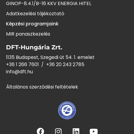
GINOP-8.4.1/B-16 KKV ENERGIA HITEL
Adatkezelési tájékoztató
Képzési programjaink
MIR panaszkezelés
DFT-Hungária Zrt.
1135 Budapest, Szegedi út 54. 1. emelet
+36 1 266 7601
/
+36 20 243
2785
info@dft.hu
Általános szerződési feltételek