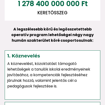
1 278 400 000 000
 Ft
KERETÖSSZEG
A legszélesebb körű és legösszetettebb
operatív program lehetőségei négy nagy
humán szakterület köré csoportosulnak:
1. Köznevelés
A köznevelést, közoktatást támogató
lehetőségek a tanulók iskolai eredményeinek
javításához, a kompetenciák fejlesztéséhez
járulnak hozzá, valamint jelentős cél a
pedagógusok fejlesztése is.