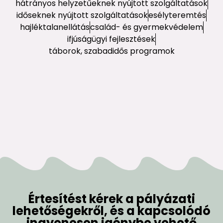
hátrányos helyzetűeknek nyújtott szolgáltatások
időseknek nyújtott szolgáltatások
esélyteremtés
hajléktalanellátás
család- és gyermekvédelem
ifjúságügyi fejlesztések
táborok, szabadidős programok
Értesítést kérek a pályázati
lehetőségekről, és a kapcsolódó
ingyenesen igénybe vehető