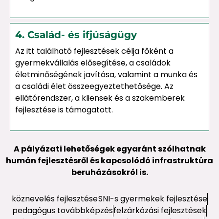
4. Család- és ifjúságügy
Az itt található fejlesztések célja főként a
gyermekvállalás elősegítése, a családok
életminőségének javítása, valamint a munka és
a családi élet összeegyeztethetősége. Az
ellátórendszer, a kliensek és a szakemberek
fejlesztése is támogatott.
A pályázati lehetőségek egyaránt szólhatnak
humán fejlesztésről és kapcsolódó infrastruktúra
beruházásokról is.
köznevelés fejlesztése
SNI-s gyermekek fejlesztése
pedagógus továbbképzés
felzárkózási fejlesztések