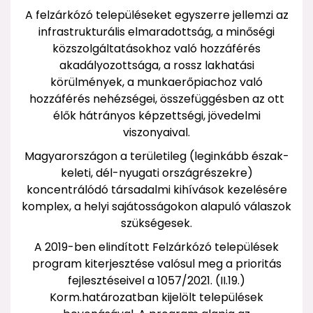
A felzárkózó településeket egyszerre jellemzi az
infrastrukturális elmaradottság, a minőségi
közszolgáltatásokhoz való hozzáférés
akadályozottsága, a rossz lakhatási
körülmények, a munkaerőpiachoz való
hozzáférés nehézségei, összefüggésben az ott
élők hátrányos képzettségi, jövedelmi
viszonyaival.
Magyarországon a területileg (leginkább észak-
keleti, dél-nyugati országrészekre)
koncentrálódó társadalmi kihívások kezelésére
komplex, a helyi sajátosságokon alapuló válaszok
szükségesek.
A 2019-ben elindított Felzárkózó települések
program kiterjesztése valósul meg a prioritás
fejlesztéseivel a 1057/2021. (II.19.)
Korm.határozatban kijelölt települések