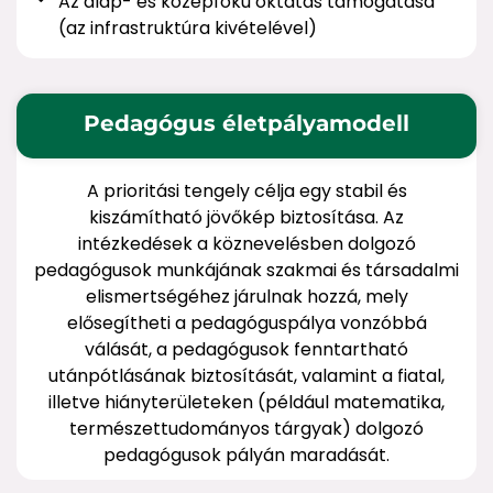
Az alap- és középfokú oktatás támogatása
(az infrastruktúra kivételével)
Pedagógus életpályamodell
A prioritási tengely célja egy stabil és
kiszámítható jövőkép biztosítása. Az
intézkedések a köznevelésben dolgozó
pedagógusok munkájának szakmai és társadalmi
elismertségéhez járulnak hozzá, mely
elősegítheti a pedagóguspálya vonzóbbá
válását, a pedagógusok fenntartható
utánpótlásának biztosítását, valamint a fiatal,
illetve hiányterületeken (például matematika,
természettudományos tárgyak) dolgozó
pedagógusok pályán maradását.