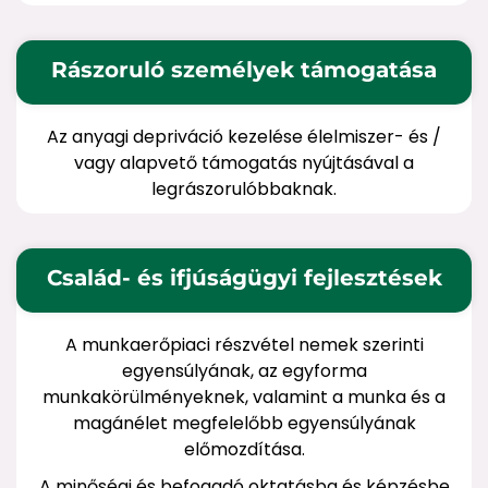
Rászoruló személyek támogatása
Az anyagi depriváció kezelése élelmiszer- és /
vagy alapvető támogatás nyújtásával a
legrászorulóbbaknak.
Család- és ifjúságügyi fejlesztések
A munkaerőpiaci részvétel nemek szerinti
egyensúlyának, az egyforma
munkakörülményeknek, valamint a munka és a
magánélet megfelelőbb egyensúlyának
előmozdítása.
A minőségi és befogadó oktatásba és képzésbe