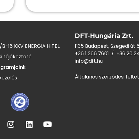
DFT-Hungária Zrt.
/B-16 KKV ENERGIA HITEL
1135 Budapest, Szegedi út 5
+36 1 266 7601
/
+36 20 2
i tájékoztató
info@dft.hu
ogramjaink
Általános szerződési felté
kezelés