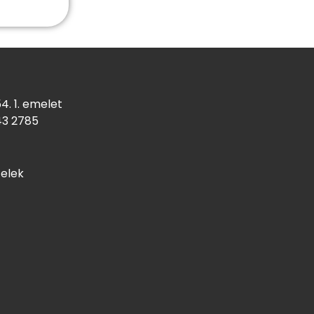
4. 1. emelet
43
2785
telek