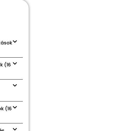
ítások
k (16
k (16
és,