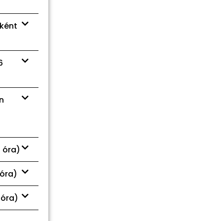
óként
6
en
4 óra)
 óra)
 óra)