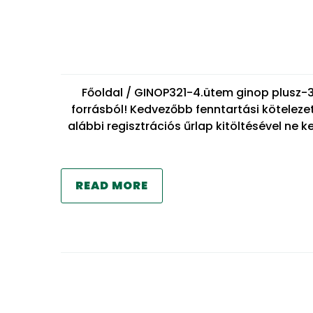
Főoldal / GINOP321-4.ütem ginop plusz-
forrásból! Kedvezőbb fenntartási kötelez
alábbi regisztrációs űrlap kitöltésével ne 
READ MORE