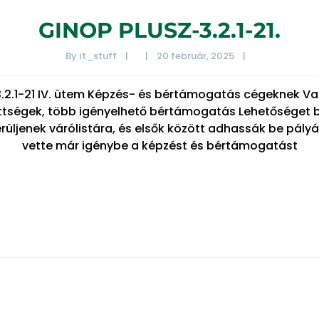
GINOP PLUSZ-3.2.1-21.
By 
it_stuff
|
|
20 február, 2025    
|
3.2.1-21 IV. ütem Képzés- és bértámogatás cégeknek Va
ettségek, több igényelhető bértámogatás Lehetőséget b
kerüljenek várólistára, és elsők között adhassák be pály
vette már igénybe a képzést és bértámogatást