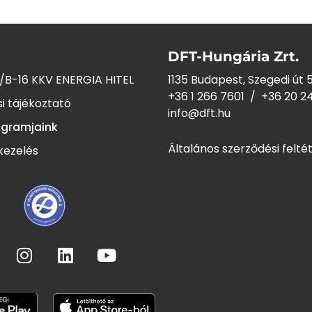
DFT-Hungária Zrt.
/B-16 KKV ENERGIA HITEL
1135 Budapest, Szegedi út 5
+36 1 266 7601
/
+36 20 2
i tájékoztató
info@dft.hu
ogramjaink
Általános szerződési felté
kezelés