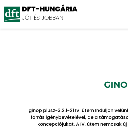
DFT-HUNGÁRIA
JÓT ÉS JOBBAN
Blog
GINOP
ginop plusz-3.2.1-21 IV. ütem Induljon velün
forrás igénybevételével, de a támogatások
koncepciójukat. A IV. ütem nemcsak új 