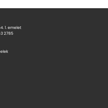
4. 1. emelet
43
2785
telek