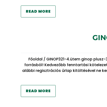
READ MORE
GIN
Főoldal / GINOP321-4.ütem ginop plusz-
forrásból! Kedvezőbb fenntartási kötelez
alábbi regisztrációs űrlap kitöltésével ne 
READ MORE