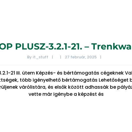
OP PLUSZ-3.2.1-21. – Trenkwa
By 
it_stuff
|
|
27 február, 2025    
|
3.2.1-21 III. ütem Képzés- és bértámogatás cégeknek Va
ettségek, több igényelhető bértámogatás Lehetőséget b
kerüljenek várólistára, és elsők között adhassák be pály
vette már igénybe a képzést és