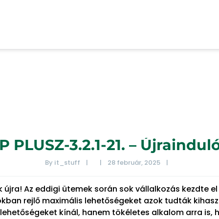
 PLUSZ-3.2.1-21. – Újraindu
By 
it_stuff
|
|
28 február, 2025    
|
k újra! Az eddigi ütemek során sok vállalkozás kezdte el 
ban rejlő maximális lehetőségeket azok tudták kihaszn
lehetőségeket kínál, hanem tökéletes alkalom arra is,