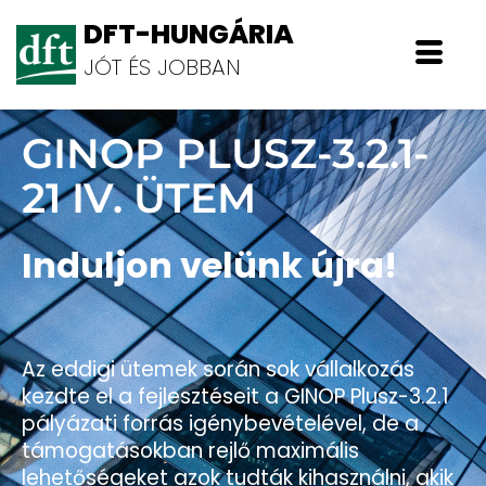
DFT-HUNGÁRIA
JÓT ÉS JOBBAN
GINOP PLUSZ-3.2.1-
21 IV. ÜTEM
Induljon velünk újra!
Az eddigi ütemek során sok vállalkozás
kezdte el a fejlesztéseit a GINOP Plusz-3.2.1
pályázati forrás igénybevételével, de a
támogatásokban rejlő maximális
lehetőségeket azok tudták kihasználni, akik