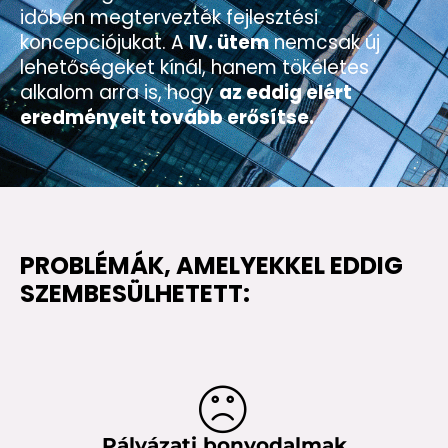
időben megtervezték fejlesztési
koncepciójukat. A
IV. ütem
nemcsak új
lehetőségeket kínál, hanem tökéletes
alkalom arra is, hogy
az eddig elért
eredményeit tovább erősítse.
PROBLÉMÁK, AMELYEKKEL EDDIG
SZEMBESÜLHETETT:
Pályázati bonyodalmak