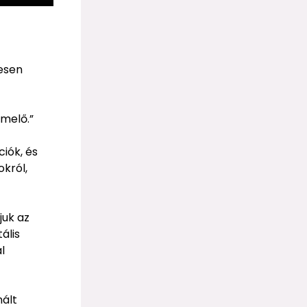
yesen
emelő.”
ciók, és
okról,
juk az
ális
l
nált