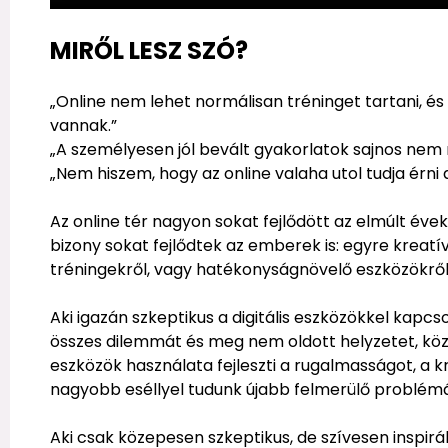
MIRŐL LESZ SZÓ?
„Online nem lehet normálisan tréninget tartani, é
vannak.”
„A személyesen jól bevált gyakorlatok sajnos nem
„Nem hiszem, hogy az online valaha utol tudja érni 
Az online tér nagyon sokat fejlődött az elmúlt éve
bizony sokat fejlődtek az emberek is: egyre kreat
tréningekről, vagy hatékonyságnövelő eszközökről
Aki igazán szkeptikus a digitális eszközökkel kapcs
összes dilemmát és meg nem oldott helyzetet, köz
eszközök használata fejleszti a rugalmasságot, a k
nagyobb eséllyel tudunk újabb felmerülő problémá
Aki csak közepesen szkeptikus, de szívesen inspiráló