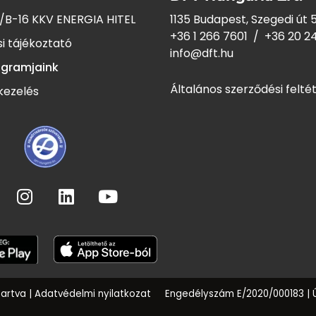
/B-16 KKV ENERGIA HITEL
1135 Budapest, Szegedi út 5
+36 1 266 7601
/
+36 20 2
i tájékoztató
info@dft.hu
ogramjaink
Általános szerződési felté
kezelés
tartva |
Adatvédelmi nyilatkozat
Engedélyszám E/2020/000183 |