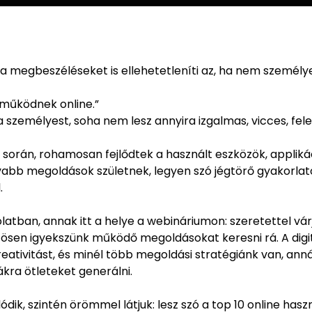
s a megbeszéléseket is ellehetetleníti az, ha nem személ
 működnek online.”
a személyest, soha nem lesz annyira izgalmas, vicces, fel
k során, rohamosan fejlődtek a használt eszközök, appliká
ívabb megoldások születnek, legyen szó jégtörő gyakorlat
.
olatban, annak itt a helye a webináriumon: szeretettel vár
ösen igyekszünk működő megoldásokat keresni rá. A digit
reativitást, és minél több megoldási stratégiánk van, anná
kra ötleteket generálni.
dik, szintén örömmel látjuk: lesz szó a top 10 online hasz