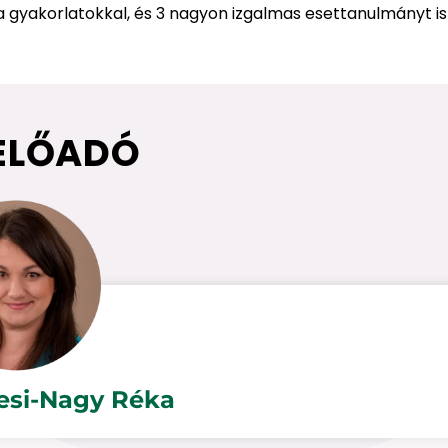
a gyakorlatokkal, és 3 nagyon izgalmas esettanulmányt i
ELŐADÓ
tesi-Nagy Réka