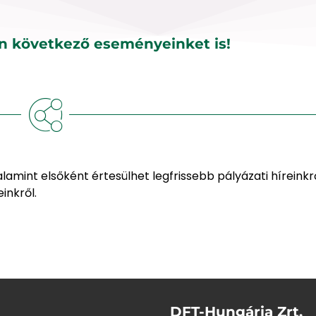
n következő eseményeinket is!
valamint elsőként értesülhet legfrissebb pályázati híreinkr
inkről.
DFT-Hungária Zrt.