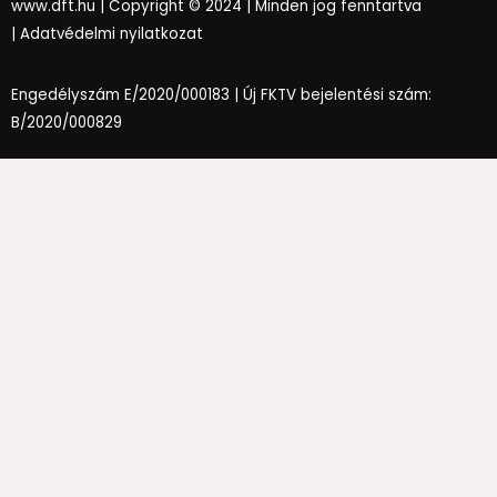
www.dft.hu
| Copyright © 2024 | Minden jog fenntartva
|
Adatvédelmi nyilatkozat
Engedélyszám E/2020/000183 |
Új FKTV bejelentési szám:
B/2020/000829