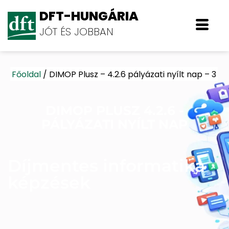
DFT-HUNGÁRIA
JÓT ÉS JOBBAN
Főoldal
/
DIMOP Plusz – 4.2.6 pályázati nyílt nap – 3
DIMOP PLUSZ 4.2.6 -
PÁLYÁZATI NYÍLT NAP
Díjmentes informatika
képzések