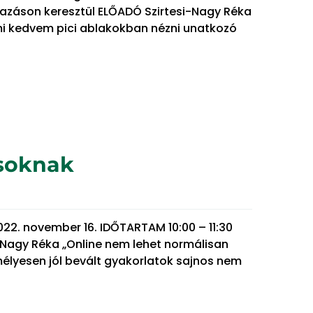
mazáson keresztül ELŐADÓ Szirtesi-Nagy Réka
mi kedvem pici ablakokban nézni unatkozó
usoknak
022. november 16. IDŐTARTAM 10:00 – 11:30
-Nagy Réka „Online nem lehet normálisan
mélyesen jól bevált gyakorlatok sajnos nem