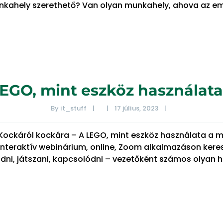
unkahely szerethető? Van olyan munkahely, ahova az e
LEGO, mint eszköz használa
By 
it_stuff
|
|
17 július, 2023    
|
 Kockáról kockára – A LEGO, mint eszköz használata a 
interaktív webinárium, online, Zoom alkalmazáson keres
ni, játszani, kapcsolódni – vezetőként számos olyan h