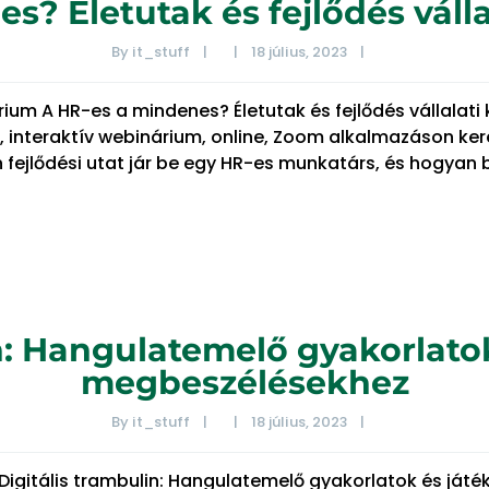
s? Életutak és fejlődés váll
By 
it_stuff
|
|
18 július, 2023    
|
rium A HR-es a mindenes? Életutak és fejlődés vállalat
, interaktív webinárium, online, Zoom alkalmazáson ker
n fejlődési utat jár be egy HR-es munkatárs, és hogyan 
n: Hangulatemelő gyakorlato
megbeszélésekhez
By 
it_stuff
|
|
18 július, 2023    
|
 Digitális trambulin: Hangulatemelő gyakorlatok és já