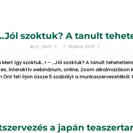
 …Jól szoktuk? A tanult tehe
By 
it_stuff
|
|
18 július, 2023    
|
m Mert így szoktuk…! – …Jól szoktuk? A tanult tehete
tes, interaktív webinárium, online, Zoom alkalmazáso
m Önt fel! Írjon össze 5 szabályt a munkaszervezetéből
zervezés a japán teaszertar