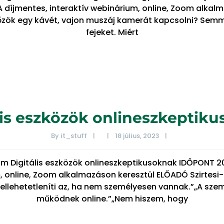
 díjmentes, interaktív webinárium, online, Zoom alkal
főzök egy kávét, vajon muszáj kamerát kapcsolni? Sem
fejeket. Miért
lis eszközök onlineszkeptik
By 
it_stuff
|
|
18 július, 2023    
|
um Digitális eszközök onlineszkeptikusoknak IDŐPONT 2
, online, Zoom alkalmazáson keresztül ELŐADÓ Szirtesi
s ellehetetleníti az, ha nem személyesen vannak.”„A sze
működnek online.”„Nem hiszem, hogy