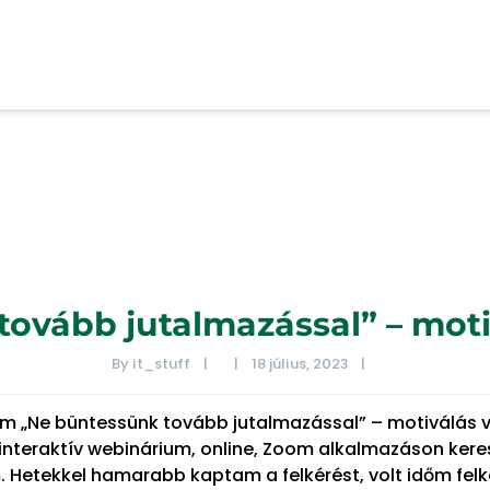
ovább jutalmazással” – mot
By 
it_stuff
|
|
18 július, 2023    
|
ium „Ne büntessünk tovább jutalmazással” – motiválás
interaktív webinárium, online, Zoom alkalmazáson kere
etekkel hamarabb kaptam a felkérést, volt időm felkés