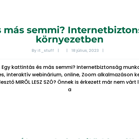
és más semmi? Internetbizto
környezetben
By 
it_stuff
|
|
18 július, 2023    
|
um Egy kattintás és más semmi? Internetbiztonság munk
es, interaktív webinárium, online, Zoom alkalmazáson 
lesztő MIRŐL LESZ SZÓ? Önnek is érkezett már nem várt l
a