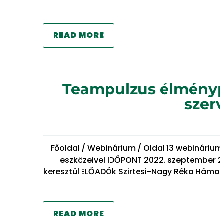
READ MORE
Teampulzus élményp
szer
Főoldal / Webinárium / Oldal 13 webinári
eszközeivel IDŐPONT 2022. szeptember 2
keresztül ELŐADÓk Szirtesi-Nagy Réka Hámori
READ MORE