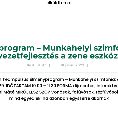
elküldtem a
rogram – Munkahelyi szimfón
vezetfejlesztés a zene eszköz
By 
it_stuff
|
|
18 július, 2023    
|
um Teampulzus élményprogram – Munkahelyi szimfónia: c
9. IDŐTARTAM 10:00 – 11:30 FORMA díjmentes, interaktí
 Máté MIRŐL LESZ SZÓ? Vonósok, fafúvósok, rézfúvósok,
mind egyediek, ha azonban egyszerre akarnak