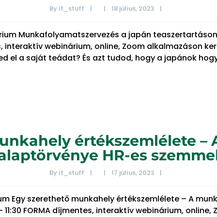
By 
it_stuff
|
|
18 július, 2023    
|
nárium Munkafolyamatszervezés a japán teaszertartáson
, interaktív webinárium, online, Zoom alkalmazáson ke
d el a saját teádat? És azt tudod, hogy a japánok hogya
unkahely értékszemlélete –
alaptörvénye HR-es szemme
By 
it_stuff
|
|
17 július, 2023    
|
rium Egy szerethető munkahely értékszemlélete – A mu
– 11:30 FORMA díjmentes, interaktív webinárium, onlin