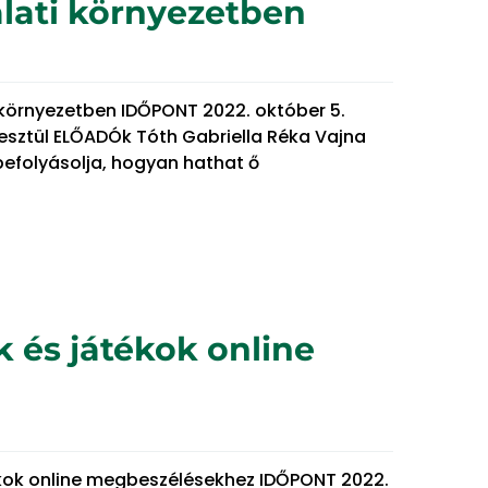
alati környezetben
i környezetben IDŐPONT 2022. október 5.
esztül ELŐADÓk Tóth Gabriella Réka Vajna
befolyásolja, hogyan hathat ő
k és játékok online
tékok online megbeszélésekhez IDŐPONT 2022.