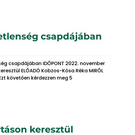
tetlenség csapdájában
tlenség csapdájában IDŐPONT 2022. november
n keresztül ELŐADÓ Kobzos-Kósa Réka MIRŐL
. Ezt követően kérdezzen meg 5
táson keresztül