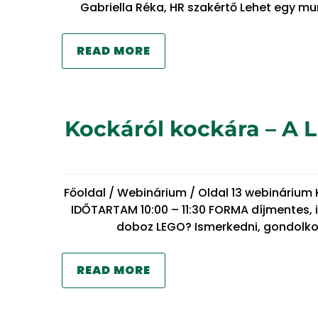
Gabriella Réka, HR szakértő Lehet egy m
READ MORE
Kockáról kockára – A 
Főoldal / Webinárium / Oldal 13 webinárium
IDŐTARTAM 10:00 – 11:30 FORMA díjmentes, 
doboz LEGO? Ismerkedni, gondolkod
READ MORE