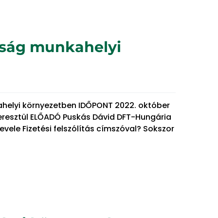
nság munkahelyi
ahelyi környezetben IDŐPONT 2022. október
keresztül ELŐADÓ Puskás Dávid DFT-Hungária
evele Fizetési felszólítás címszóval? Sokszor