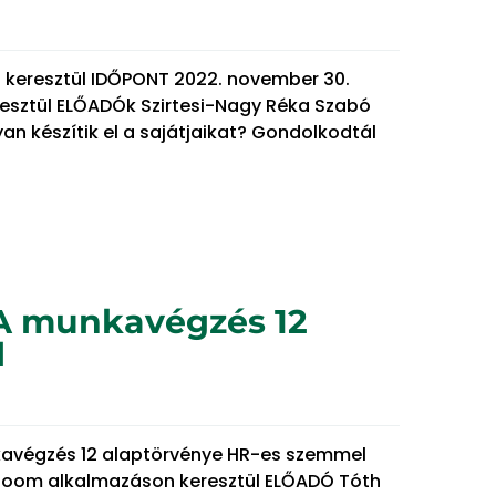
 keresztül IDŐPONT 2022. november 30.
resztül ELŐADÓk Szirtesi-Nagy Réka Szabó
n készítik el a sajátjaikat? Gondolkodtál
 A munkavégzés 12
l
nkavégzés 12 alaptörvénye HR-es szemmel
e, Zoom alkalmazáson keresztül ELŐADÓ Tóth