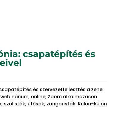
ia: csapatépítés és
eivel
sapatépítés és szervezetfejlesztés a zene
v webinárium, online, Zoom alkalmazáson
 szólisták, ütősök, zongoristák. Külön-külön