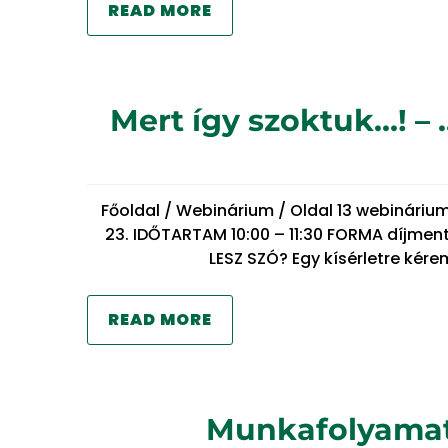
READ MORE
Mert így szoktuk…! –
Főoldal / Webinárium / Oldal 13 webináriu
23. IDŐTARTAM 10:00 – 11:30 FORMA díjmen
LESZ SZÓ? Egy kísérletre kére
READ MORE
Munkafolyamats