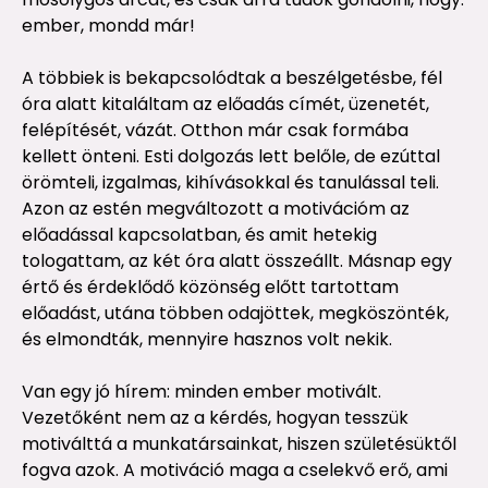
ember, mondd már!
A többiek is bekapcsolódtak a beszélgetésbe, fél
óra alatt kitaláltam az előadás címét, üzenetét,
felépítését, vázát. Otthon már csak formába
kellett önteni. Esti dolgozás lett belőle, de ezúttal
örömteli, izgalmas, kihívásokkal és tanulással teli.
Azon az estén megváltozott a motivációm az
előadással kapcsolatban, és amit hetekig
tologattam, az két óra alatt összeállt. Másnap egy
értő és érdeklődő közönség előtt tartottam
előadást, utána többen odajöttek, megköszönték,
és elmondták, mennyire hasznos volt nekik.
Van egy jó hírem: minden ember motivált.
Vezetőként nem az a kérdés, hogyan tesszük
motiválttá a munkatársainkat, hiszen születésüktől
fogva azok. A motiváció maga a cselekvő erő, ami