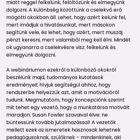
miatt reggel felkelünk, felöltözünk és elmegyünk
dolgozni. A különbség közöttünk a cselekvő erő
mögötti okokban áll. Lehet, hogy azért kelünk fel,
mert imádjuk a hivatásunkat, mert másokon
segítünk vele, és lehet, hogy azért, mert muszáj
pénzt keresni, mert valamiből meg kell élni. Mindét
ok ugyanarra a cselekvésre visz: felkelünk és
elmegyünk dolgozni.
A webináriumon ezekről a különböző okokról
beszélünk majd, tudományos kutatások
eredményeit hívjuk segítségül ahhoz, hogy
rendszerbe helyezzük azt, amit a motivációról
tudunk. Megmutatom, hogy koncepciónk szerint
mit tehet egy vezető, hogy a munkatársa motivált
maradjon. Susan Fowler szavaival élve: ne
büntessünk tovább jutalmazással! A vezetők
mellett ezek az ismeretek hasznosak lehetnek
pedagógusoknak, szülőknek – mindenkinek, aki