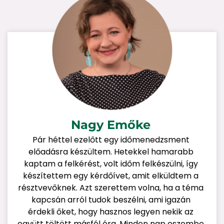
Nagy Emőke
Pár héttel ezelőtt egy időmenedzsment
előadásra készültem. Hetekkel hamarabb
kaptam a felkérést, volt időm felkészülni, így
készítettem egy kérdőívet, amit elküldtem a
résztvevőknek. Azt szerettem volna, ha a téma
kapcsán arról tudok beszélni, ami igazán
érdekli őket, hogy hasznos legyen nekik az
együtt töltött másfél óra. Minden nap eszembe