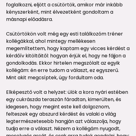
foglalkozni, eljött a csütörtök, amikor már inkább
kényszerként, mint élvezetként gondoltam a
másnapi előadásra.
Csütörtökön volt még egy esti találkozóm tréner
kollégákkal, ahol mintegy mellékesen
megemlítettem, hogy kaptam egy vicces kérdést a
kérdőív kitöltőitől: hogyan érjük el, hogy ne fájjon a
gondolkodás. Ekkor hirtelen megszólalt az egyik
kollégám: én erre tudom a választ, ez egyszerű.
Mint akit megcsíptek, úgy fordultam oda.
Elképesztő volt a helyzet: ülök a kora nyári estében
egy cukrászda teraszán fáradtan, kimerülten, és
idegesen, hogy megint este kell dolgoznom,
felteszek egy abszurd kérdést és valaki a világ
legtermészetesebb hangján azt válaszolja, hogy
tudja erre a választ. Nézem a kollégám nyugodt,
mosolygós arcát, és csak arra tudok gondolni, hogy: