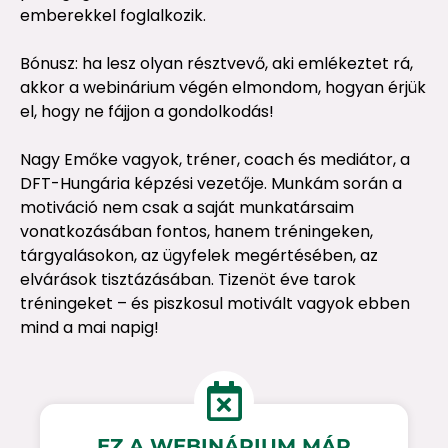
emberekkel foglalkozik.
Bónusz: ha lesz olyan résztvevő, aki emlékeztet rá,
akkor a webinárium végén elmondom, hogyan érjük
el, hogy ne fájjon a gondolkodás!
Nagy Emőke vagyok, tréner, coach és mediátor, a
DFT-Hungária képzési vezetője. Munkám során a
motiváció nem csak a saját munkatársaim
vonatkozásában fontos, hanem tréningeken,
tárgyalásokon, az ügyfelek megértésében, az
elvárások tisztázásában. Tizenöt éve tarok
tréningeket – és piszkosul motivált vagyok ebben
mind a mai napig!
EZ A WEBINÁRIUM MÁR