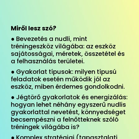
Miről lesz szó?
● Bevezetés a nudli, mint
tréningeszköz világába: az eszköz
sajátosságai, méretek, összetétel és
a felhasználás területei.
● Gyakorlat típusok: milyen típusú
feladatok esetén működik jól az
eszköz, miben érdemes gondolkodni.
● Jégtörő gyakorlatok és energizálás:
hogyan lehet néhány egyszerű nudlis
gyakorlattal nevetést, könnyedséget
becsempészni a felnőtteknek szóló
tréningek világába is?
● Komplex stratégiai (tapasztalati