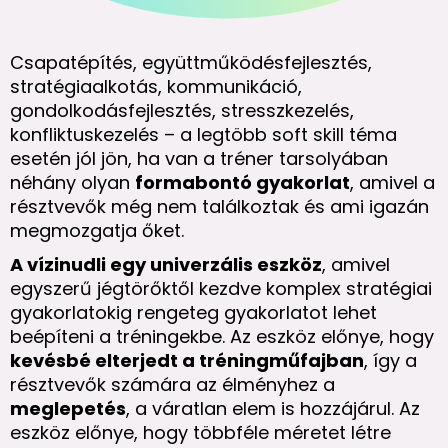
Csapatépítés, együttműködésfejlesztés,
stratégiaalkotás, kommunikáció,
gondolkodásfejlesztés, stresszkezelés,
konfliktuskezelés – a legtöbb soft skill téma
esetén jól jön, ha van a tréner tarsolyában
néhány olyan
formabontó gyakorlat
, amivel a
résztvevők még nem találkoztak és ami igazán
megmozgatja őket.
A vízinudli egy univerzális eszköz
, amivel
egyszerű jégtörőktől kezdve komplex stratégiai
gyakorlatokig rengeteg gyakorlatot lehet
beépíteni a tréningekbe. Az eszköz előnye, hogy
kevésbé elterjedt a tréningműfajban
, így a
résztvevők számára az élményhez a
meglepetés
, a váratlan elem is hozzájárul. Az
eszköz előnye, hogy többféle méretet létre