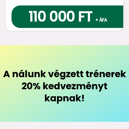
110 000 FT
+ ÁFA
A nálunk végzett trénerek
20% kedvezményt
kapnak!