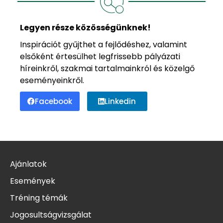
Legyen része közösségünknek!
Inspirációt gyűjthet a fejlődéshez, valamint
elsőként értesülhet legfrissebb pályázati
híreinkről, szakmai tartalmainkról és közelgő
eseményeinkről.
Facebook
Linkedin
Ajánlatok
Események
Tréning témák
Jogosultságvizsgálat