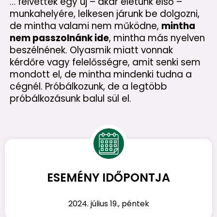
… felvettek egy új – akár életünk első –
munkahelyére, lelkesen járunk be dolgozni,
de mintha valami nem működne,
mintha
nem passzolnánk ide
, mintha más nyelven
beszélnének. Olyasmik miatt vonnak
kérdőre vagy felelősségre, amit senki sem
mondott el, de mintha mindenki tudna a
cégnél. Próbálkozunk, de a legtöbb
próbálkozásunk balul sül el.
ESEMÉNY IDŐPONTJA
2024. július 19., péntek