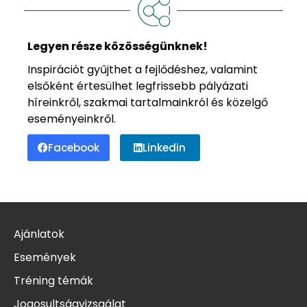
Legyen része közösségünknek!
Inspirációt gyűjthet a fejlődéshez, valamint
elsőként értesülhet legfrissebb pályázati
híreinkről, szakmai tartalmainkról és közelgő
eseményeinkről.
Facebook
Linkedin
Ajánlatok
Események
Tréning témák
Jogosultságvizsgálat