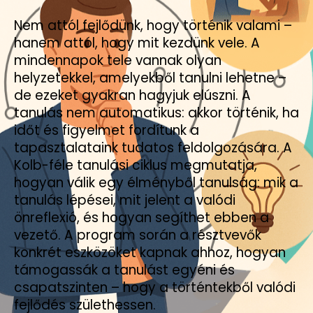
Nem attól fejlődünk, hogy történik valami –
hanem attól, hogy mit kezdünk vele. A
mindennapok tele vannak olyan
helyzetekkel, amelyekből tanulni lehetne –
de ezeket gyakran hagyjuk elúszni. A
tanulás nem automatikus: akkor történik, ha
időt és figyelmet fordítunk a
tapasztalataink tudatos feldolgozására. A
Kolb-féle tanulási ciklus megmutatja,
hogyan válik egy élményből tanulság: mik a
tanulás lépései, mit jelent a valódi
önreflexió, és hogyan segíthet ebben a
vezető. A program során a résztvevők
konkrét eszközöket kapnak ahhoz, hogyan
támogassák a tanulást egyéni és
csapatszinten – hogy a történtekből valódi
fejlődés születhessen.