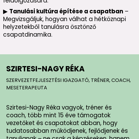
feldolgozására.
▶
Tanulási kultúra építése a csapatban
–
Megvizsgáljuk, hogyan válhat a hétköznapi
helyzetekből tanulásra ösztönző
csapatdinamika.
SZIRTESI-NAGY RÉKA
SZERVEZETFEJLESZTÉSI IGAZGATÓ, TRÉNER, COACH,
MESETERAPEUTA
Szirtesi-Nagy Réka vagyok, tréner és
coach, több mint 15 éve támogatok
vezetőket és csapatokat abban, hogy
tudatosabban működjenek, fejlődjenek és
tanuljanak – ne csak a képzéseken, hanem