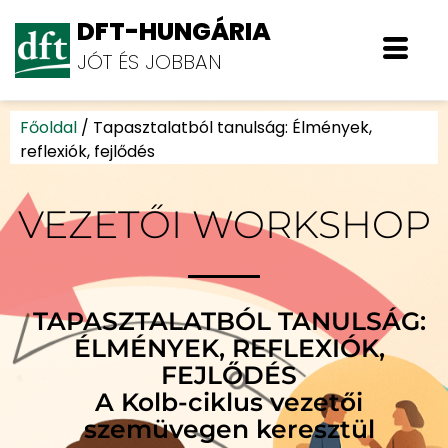
DFT-HUNGÁRIA
JÓT ÉS JOBBAN
Főoldal
/
Tapasztalatból tanulság: Élmények,
reflexiók, fejlődés
VEZETŐI WORKSHOP
TAPASZTALATBÓL TANULSÁG:
ÉLMÉNYEK, REFLEXIÓK,
FEJLŐDÉS
A Kolb-ciklus vezetői
szemüvegen keresztül