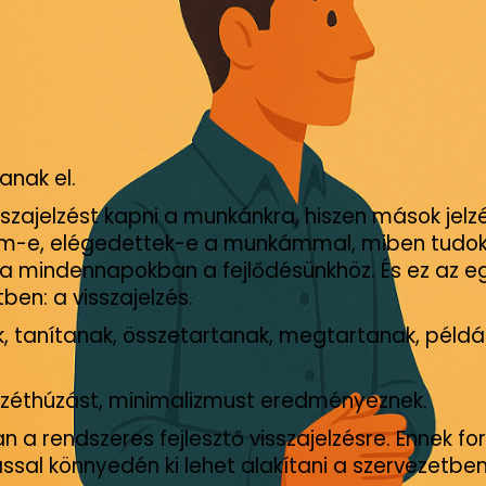
anak el.
szajelzést kapni a munkánkra, hiszen mások jelz
gozom-e, elégedettek-e a munkámmal, miben tudok 
a mindennapokban a fejlődésünkhöz. És ez az eg
en: a visszajelzés.
k, tanítanak, összetartanak, megtartanak, péld
széthúzást, minimalizmust eredményeznek.
 a rendszeres fejlesztő visszajelzésre. Ennek f
ással könnyedén ki lehet alakítani a szervezetben