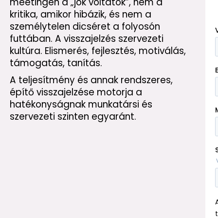
meetingen a „jók voltatok”, nem a
kritika, amikor hibázik, és nem a
személytelen dicséret a folyosón
futtában. A visszajelzés szervezeti
kultúra. Elismerés, fejlesztés, motiválás,
támogatás, tanítás.
A teljesítmény és annak rendszeres,
építő visszajelzése motorja a
hatékonyságnak munkatársi és
szervezeti szinten egyaránt.