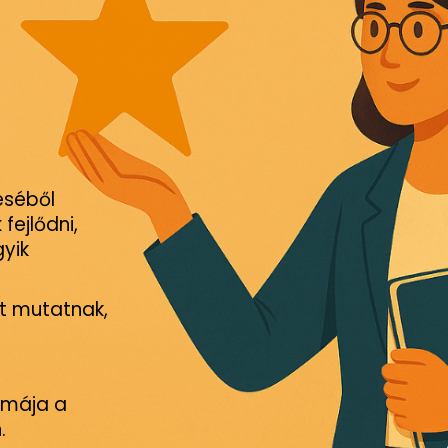
éséből
fejlődni,
yik
át mutatnak,
ormája a
.