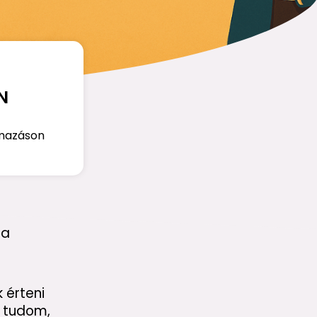
N
lmazáson
 a
 érteni
s tudom,