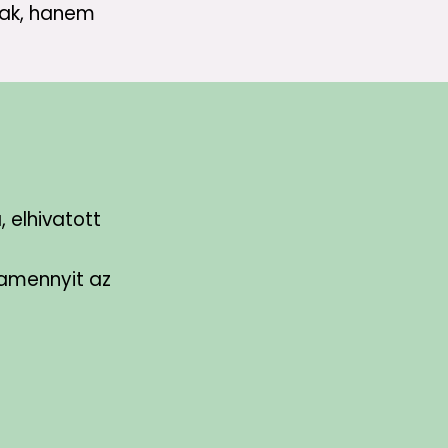
sak, hanem
 elhivatott
 amennyit az