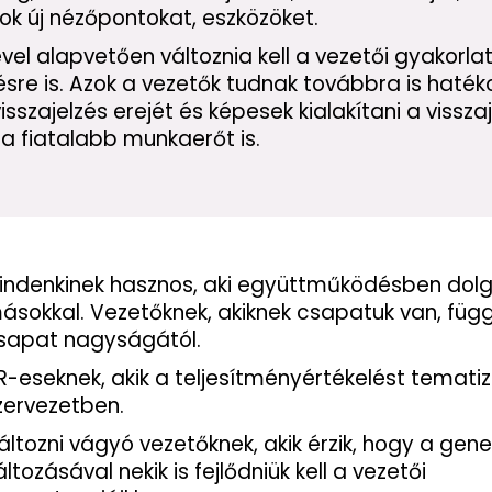
k új nézőpontokat, eszközöket.
el alapvetően változnia kell a vezetői gyakorlat
sre is. Azok a vezetők tudnak továbbra is haték
szajelzés erejét és képesek kialakítani a visszaj
 a fiatalabb munkaerőt is.
indenkinek hasznos, aki együttműködésben dolg
ásokkal. Vezetőknek, akiknek csapatuk van, függ
sapat nagyságától.
R-eseknek, akik a teljesítményértékelést tematiz
zervezetben.
áltozni vágyó vezetőknek, akik érzik, hogy a gen
áltozásával nekik is fejlődniük kell a vezetői