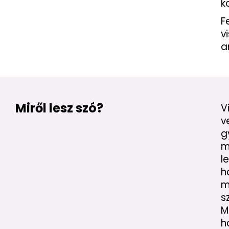
k
F
v
a
Miről lesz szó?
V
v
g
m
l
h
m
s
M
h