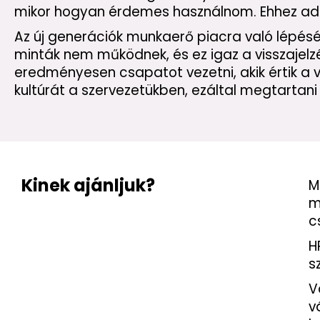
mikor hogyan érdemes használnom. Ehhez ado
Az új generációk munkaerő piacra való lépésév
minták nem működnek, és ez igaz a visszajelzé
eredményesen csapatot vezetni, akik értik a vis
kultúrát a szervezetükben, ezáltal megtartani
Kinek ajánljuk?
M
m
c
H
s
V
v