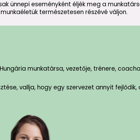
sak ünnepi eseményként éljék meg a munkatár
 munkaéletük természetesen részévé váljon.
-Hungária munkatársa, vezetője, trénere, coacha,
ése, vallja, hogy egy szervezet annyit fejlődik,