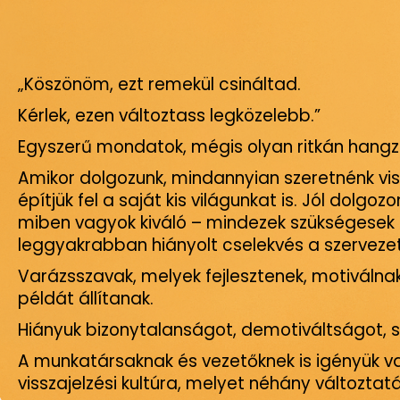
„Köszönöm, ezt remekül csináltad.
Kérlek, ezen változtass legközelebb.”
Egyszerű mondatok, mégis olyan ritkán hangz
Amikor dolgozunk, mindannyian szeretnénk vis
építjük fel a saját kis világunkat is. Jól dol
miben vagyok kiváló – mindezek szükségesek 
leggyakrabban hiányolt cselekvés a szervezetb
Varázsszavak, melyek fejlesztenek, motiválna
példát állítanak.
Hiányuk bizonytalanságot, demotiváltságot, 
A munkatársaknak és vezetőknek is igényük van
visszajelzési kultúra, melyet néhány változtat