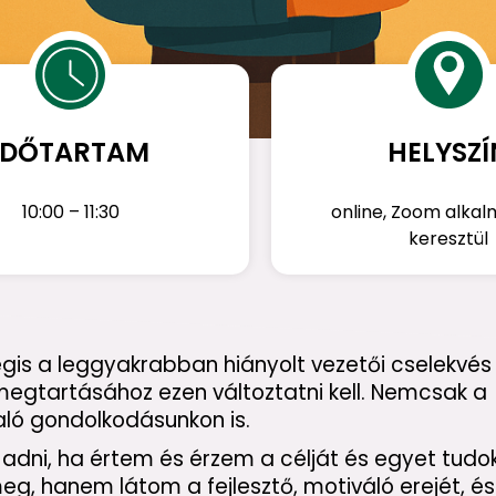
IDŐTARTAM
HELYSZÍ
10:00 – 11:30
online, Zoom alka
keresztül
is a leggyakrabban hiányolt vezetői cselekvés
 megtartásához ezen változtatni kell. Nemcsak a
aló gondolkodásunkon is.
 adni, ha értem és érzem a célját és egyet tudok
eg, hanem látom a fejlesztő, motiváló erejét, é