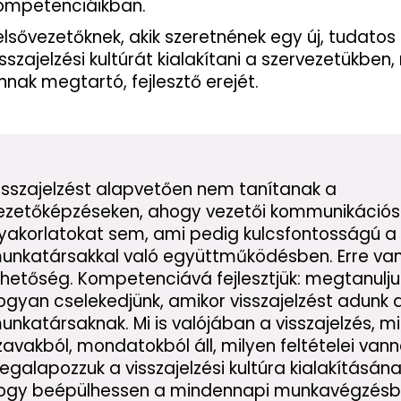
ompetenciáikban.
elsővezetőknek, akik szeretnének egy új, tudatos
isszajelzési kultúrát kialakítani a szervezetükben,
nnak megtartó, fejlesztő erejét.
isszajelzést alapvetően nem tanítanak a
ezetőképzéseken, ahogy vezetői kommunikációs
yakorlatokat sem, ami pedig kulcsfontosságú a
unkatársakkal való együttműködésben. Erre va
ehetőség. Kompetenciává fejlesztjük: megtanulju
ogyan cselekedjünk, amikor visszajelzést adunk 
unkatársaknak. Mi is valójában a visszajelzés, mi
zavakból, mondatokból áll, milyen feltételei vann
egalapozzuk a visszajelzési kultúra kialakításána
ogy beépülhessen a mindennapi munkavégzésb