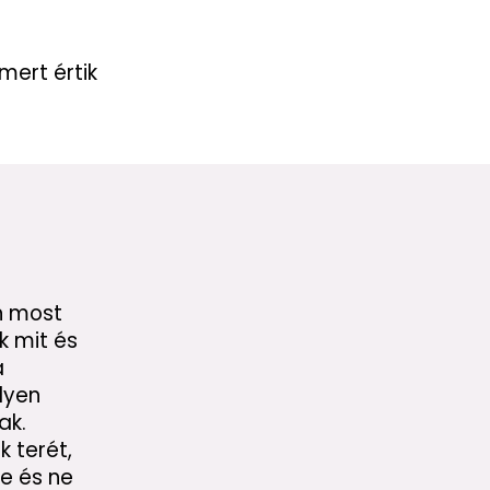
 mert értik
n most
k mit és
a
lyen
ak.
k terét,
e és ne