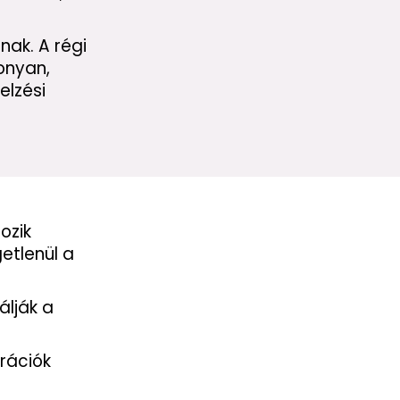
nak. A régi
onyan,
elzési
ozik
etlenül a
álják a
erációk