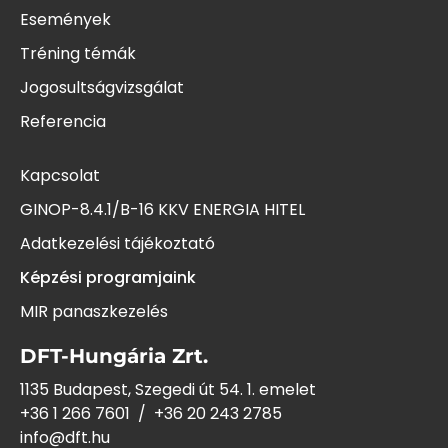
Események
Tréning témák
Jogosultságvizsgálat
Referencia
Kapcsolat
GINOP-8.4.1/B-16 KKV ENERGIA HITEL
Adatkezelési tájékoztató
Képzési programjaink
MIR panaszkezelés
DFT-Hungária Zrt.
1135 Budapest, Szegedi út 54. 1. emelet
+36 1 266 7601
/
+36 20 243
2785
info@dft.hu