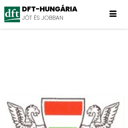
DFT-HUNGÁRIA
JÓT ÉS JOBBAN
Kereskedők és Vendéglátók
Országos Érdekképviseleti
Szövetsége KISOSZ