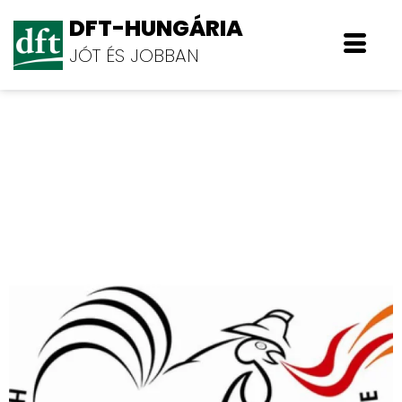
DFT-HUNGÁRIA
JÓT ÉS JOBBAN
Hivatásos Tűzoltók Független
Szakszervezete