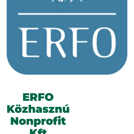
ERFO
Közhasznú
Nonprofit
Kft