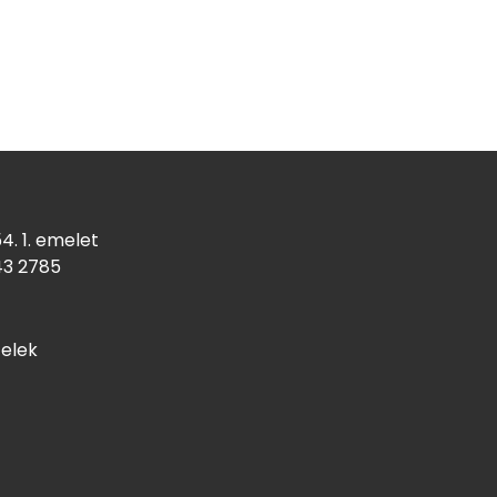
4. 1. emelet
43
2785
telek