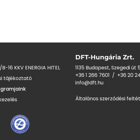
DFT-Hungária Zrt.
/B-16 KKV ENERGIA HITEL
1135 Budapest, Szegedi út 5
+36 1 266 7601
/
+36 20 2
i tájékoztató
info@dft.hu
ogramjaink
Általános szerződési felté
kezelés