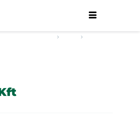
Home
Staff
Diagrál Kft
Kft