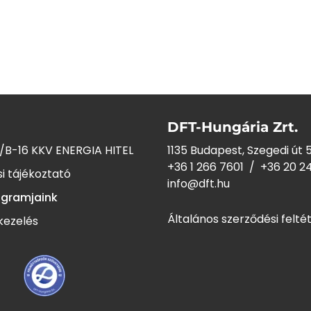
DFT-Hungária Zrt.
/B-16 KKV ENERGIA HITEL
1135 Budapest, Szegedi út 5
+36 1 266 7601
/
+36 20 2
i tájékoztató
info@dft.hu
ogramjaink
Általános szerződési felté
kezelés