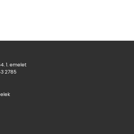
4. 1. emelet
43
2785
telek