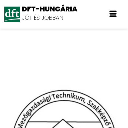
DFT-HUNGÁRIA
JÓT ÉS JOBBAN
Bársony István Mezőgazdasági
Szakképző Iskola és Kollégium