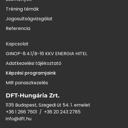
Tréning témák
Jogosultságvizsgálat
Referencia
Kapcsolat
GINOP-8.4.1/B-16 KKV ENERGIA HITEL
Adatkezelési tájékoztató
Képzési programjaink
MIR panaszkezelés
DFT-Hungária Zrt.
1135 Budapest, Szegedi út 54. 1. emelet
+36 1 266 7601
/
+36 20 243
2785
info@dft.hu