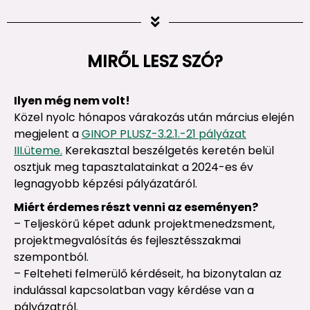
MIRŐL LESZ SZÓ?
Ilyen még nem volt!
Közel nyolc hónapos várakozás után március elején
megjelent a
GINOP PLUSZ-3.2.1.-21 pályázat
III.üteme.
Kerekasztal beszélgetés keretén belül
osztjuk meg tapasztalatainkat a 2024-es év
legnagyobb képzési pályázatáról.
Miért érdemes részt venni az eseményen?
– Teljeskörű képet adunk projektmenedzsment,
projektmegvalósítás és fejlesztésszakmai
szempontból.
– Felteheti felmerülő kérdéseit, ha bizonytalan az
indulással kapcsolatban vagy kérdése van a
pályázatról.