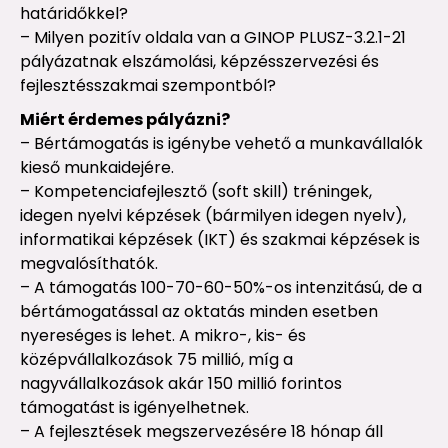
határidőkkel?
– Milyen pozitív oldala van a GINOP PLUSZ-3.2.1-21
pályázatnak elszámolási, képzésszervezési és
fejlesztésszakmai szempontból?
Miért érdemes pályázni?
– Bértámogatás is igénybe vehető a munkavállalók
kieső munkaidejére.
– Kompetenciafejlesztő (soft skill) tréningek,
idegen nyelvi képzések (bármilyen idegen nyelv),
informatikai képzések (IKT) és szakmai képzések is
megvalósíthatók.
– A támogatás 100-70-60-50%-os intenzitású, de a
bértámogatással az oktatás minden esetben
nyereséges is lehet. A mikro-, kis- és
középvállalkozások 75 millió, míg a
nagyvállalkozások akár 150 millió forintos
támogatást is igényelhetnek.
– A fejlesztések megszervezésére 18 hónap áll