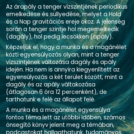
Az árapály a tenger vízszintjének periodikus
emelkedése és süllyedése, melyet a Hold
és a Nap gravitációs ereje okoz. A jelenség
során a tenger szintje hol megemelkedik
(dagály), hol pedig lecsökken (apály).
Képzeljük el, hogy a munka és a magánélet
közti egyensúlyozás olyan, mint a tenger
vízszintjének változása dagály és apály
idején. Ha nem is annyira kiegyenlített az
egyensúlyozás a két terület között, mint a
dagály és az apály váltakozása
(átlagosan 6 óra 12 percenként), de
tarthatunk e felé az állapot felé.
A munka és a magánélet egyensúlya
fontos téma lett az utóbbi időben, számos
önsegítő könyv jelent meg a témában,
podcastokat hallgathatunk, tudományos