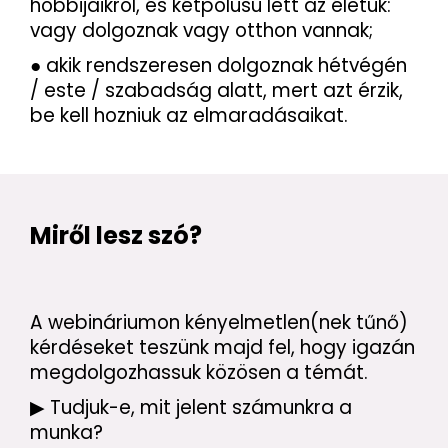
hobbijaikról, és kétpólusú lett az életük:
vagy dolgoznak vagy otthon vannak;
● akik rendszeresen dolgoznak hétvégén
/ este / szabadság alatt, mert azt érzik,
be kell hozniuk az elmaradásaikat.
Miről lesz szó?
A webináriumon kényelmetlen(nek tűnő)
kérdéseket teszünk majd fel, hogy igazán
megdolgozhassuk közösen a témát.
▶ Tudjuk-e, mit jelent számunkra a
munka?