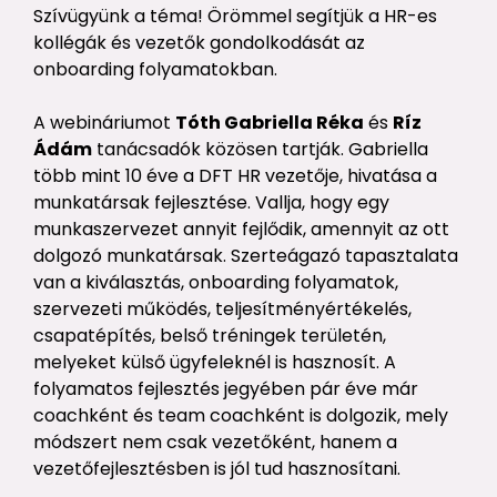
Szívügyünk a téma! Örömmel segítjük a HR-es
kollégák és vezetők gondolkodását az
onboarding folyamatokban.
A webináriumot
Tóth Gabriella Réka
és
Ríz
Ádám
tanácsadók közösen tartják. Gabriella
több mint 10 éve a DFT HR vezetője, hivatása a
munkatársak fejlesztése. Vallja, hogy egy
munkaszervezet annyit fejlődik, amennyit az ott
dolgozó munkatársak. Szerteágazó tapasztalata
van a kiválasztás, onboarding folyamatok,
szervezeti működés, teljesítményértékelés,
csapatépítés, belső tréningek területén,
melyeket külső ügyfeleknél is hasznosít. A
folyamatos fejlesztés jegyében pár éve már
coachként és team coachként is dolgozik, mely
módszert nem csak vezetőként, hanem a
vezetőfejlesztésben is jól tud hasznosítani.