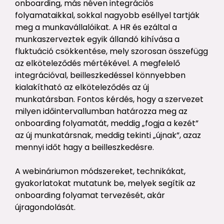
onboarding, más néven integrációs
folyamataikkal, sokkal nagyobb eséllyel tartják
meg a munkavállalóikat. A HR és ezáltal a
munkaszerveztek egyik állandó kihívása a
fluktuáció csökkentése, mely szorosan összefügg
az elköteleződés mértékével. A megfelelő
integrációval, beilleszkedéssel könnyebben
kialakítható az elköteleződés az új
munkatársban. Fontos kérdés, hogy a szervezet
milyen időintervallumban határozza meg az
onboarding folyamatát, meddig „fogja a kezét”
az új munkatársnak, meddig tekinti „újnak”, azaz
mennyi időt hagy a beilleszkedésre.
A webináriumon módszereket, technikákat,
gyakorlatokat mutatunk be, melyek segítik az
onboarding folyamat tervezését, akár
újragondolását.