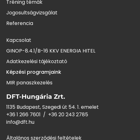
Tréning témák
Jogosultságvizsgálat
Referencia
Kapcsolat
GINOP-8.4.1/B-16 KKV ENERGIA HITEL
Adatkezelési tájékoztató
Képzési programjaink
MIR panaszkezelés
DFT-Hungária Zrt.
1135 Budapest, Szegedi út 54. 1. emelet
+36 1 266 7601
/
+36 20 243
2785
info@dft.hu
Általános szerződési feltételek