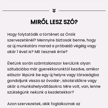
MIRŐL LESZ SZÓ?
Hogy folytatódik a történet az Önök
szervezeténél? Mennyire biztosak benne, hogy
az új munkatárs marad a próbaidő végéig vagy
akár 1 évet is? Mit tesznek érte?
Életünk során számtalanszor kerülünk olyan
szituációba már gyerekkorunktól kezdve, amikor
először lépünk be egy új helyre vagy társaságba:
gondoljunk vissza az óvodai-, iskolai időkre vagy
akár a munkahelyváltásokra. Mire volt, van, lenne
szükségünk nekünk a kezdetekkor?
Azon szervezetek, akik foglalkoznak az