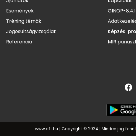
Ajánlatok
Kapcsolat
Események
GINOP-8.4.1
Tréning témák
Adatkezelés
Jogosultságvizsgálat
Képzési pr
Referencia
MIR panasz
www.dft.hu
| Copyright © 2024 | Minden jog fenn