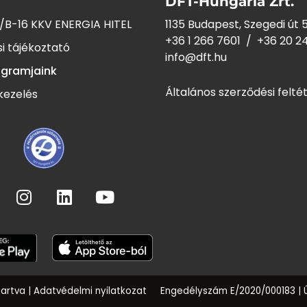
DFT-Hungária Zrt.
/B-16 KKV ENERGIA HITEL
1135 Budapest, Szegedi út 5
+36 1 266 7601
/
+36 20 2
i tájékoztató
info@dft.hu
ogramjaink
Általános szerződési felté
kezelés
tartva |
Adatvédelmi nyilatkozat
Engedélyszám E/2020/000183 |