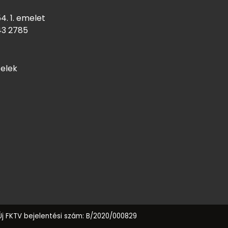
4. 1. emelet
43
2785
telek
Új FKTV bejelentési szám: B/2020/000829