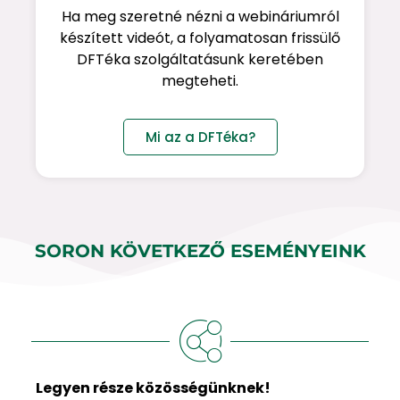
Ha meg szeretné nézni a webináriumról
készített videót, a folyamatosan frissülő
DFTéka szolgáltatásunk keretében
megteheti.
Mi az a DFTéka?
SORON KÖVETKEZŐ ESEMÉNYEINK
Legyen része közösségünknek!