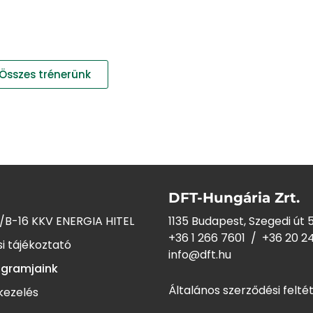
Összes trénerünk
DFT-Hungária Zrt.
/B-16 KKV ENERGIA HITEL
1135 Budapest, Szegedi út 5
+36 1 266 7601
/
+36 20 2
i tájékoztató
info@dft.hu
ogramjaink
Általános szerződési felté
kezelés