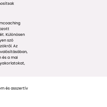
nosítsak
eamcoaching
azott
ét. Különösen
yen szó
zökről. Az
valósításában,
m és a mai
yakorlatokat,
em és asszertív