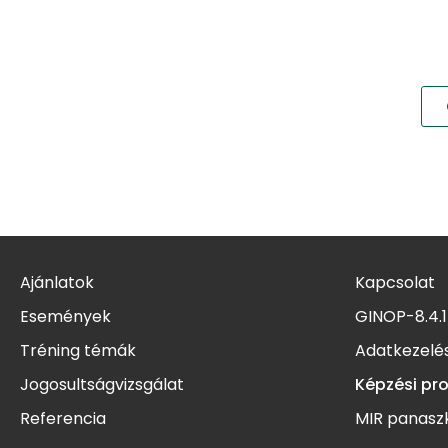
Ajánlatok
Kapcsolat
Események
GINOP-8.4.1
Tréning témák
Adatkezelés
Jogosultságvizsgálat
Képzési pr
Referencia
MIR panasz