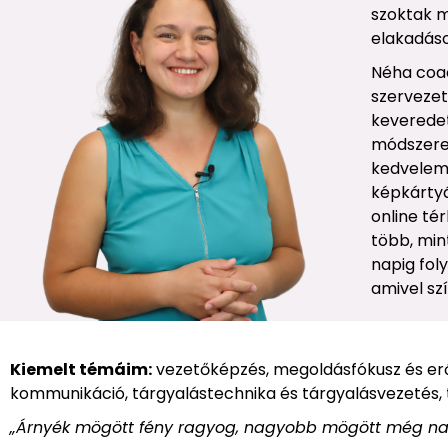
szoktak m
elakadáso
Néha coac
szervezet
keveredet
módszerek
kedvelem 
képkártyá
online t
több, min
napig fol
amivel sz
Kiemelt témáim:
vezetőképzés, megoldásfókusz és erőfo
kommunikáció, tárgyalástechnika és tárgyalásvezetés, t
„Árnyék mögött fény ragyog, nagyobb mögött még nag