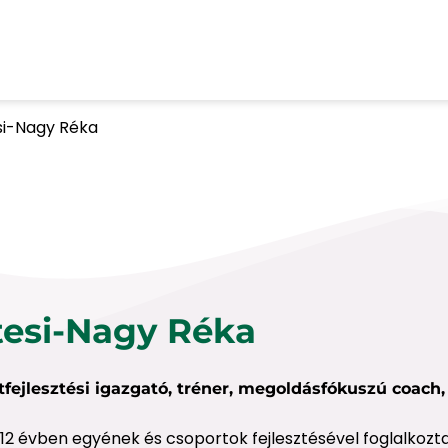
si-Nagy Réka
tesi-Nagy Réka
tfejlesztési igazgató, tréner, megoldásfókuszú coach
 12 évben egyének és csoportok fejlesztésével foglalkozt