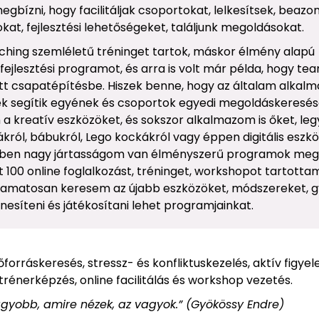
egbízni, hogy facilitáljak csoportokat, lelkesítsek, beazo
kat, fejlesztési lehetőségeket, találjunk megoldásokat.
hing szemléletű tréninget tartok, máskor élmény alapú
fejlesztési programot, és arra is volt már példa, hogy t
t csapatépítésbe. Hiszek benne, hogy az általam alkalm
 segítik egyének és csoportok egyedi megoldáskeresés
a kreatív eszközöket, és sokszor alkalmazom is őket, leg
król, bábukról, Lego kockákról vagy éppen digitális eszkö
érben nagy jártasságom van élményszerű programok meg
t 100 online foglalkozást, tréninget, workshopot tartotta
yamatosan keresem az újabb eszközöket, módszereket, g
ínesíteni és játékosítani lehet programjainkat.
rráskeresés, stressz- és konfliktuskezelés, aktív figyel
rénerképzés, online facilitálás és workshop vezetés.
yobb, amire nézek, az vagyok.” (Gyökössy Endre)