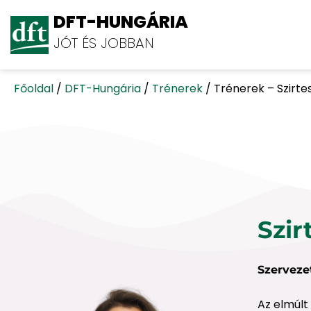
DFT-HUNGÁRIA
JÓT ÉS JOBBAN
Főoldal
/
DFT-Hungária
/
Trénerek
/
Trénerek – Szirte
Szir
Szerveze
Az elmúlt