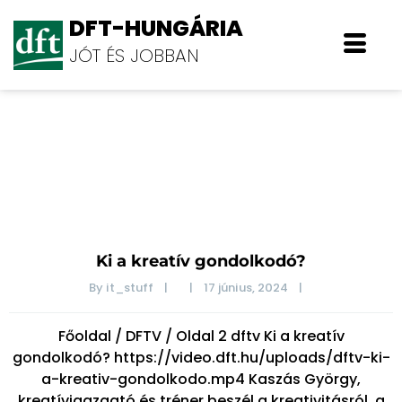
DFT-HUNGÁRIA
JÓT ÉS JOBBAN
Blog
Ki a kreatív gondolkodó?
By 
it_stuff
|
|
17 június, 2024    
|
Főoldal / DFTV / Oldal 2 dftv Ki a kreatív
gondolkodó? https://video.dft.hu/uploads/dftv-ki-
a-kreativ-gondolkodo.mp4 Kaszás György,
kreatívigazgató és tréner beszél a kreativitásról, a