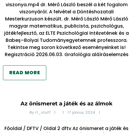
viszonya.mp4 dr. Mérő László beszél a két fogalom
viszonyáról. A felvétel a Döntéshozatali
Mesterkurzuson készült. dr. Mérő László Mérő László
magyar matematikus, publicista, pszichológus,
játékfejlesztő, az ELTE Pszichológiai Intézetének és a
Babeș–Bolyai Tudományegyetemnek professzora.
Tekintse meg soron következő eseményeinket is!
Regisztráció 2026.06.03. Grafológia aláíráselemzés
READ MORE
Az önismeret a játék és az álmok
By 
it_stuff
|
|
17 június, 2024    
|
Főoldal / DFTV / Oldal 2 dftv Az önismeret a játék és