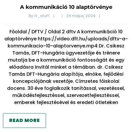
A kommunikáció 10 alaptörvénye
By 
it_stuff
|
|
29 május, 2024    
|
Főoldal / DFTV / Oldal 2 dftv A kommunikáció 10
alaptörvénye https://video.dft.hu/uploads/dftv-a-
kommunikacio-10-alaptorvenye.mp4 Dr. Csikesz
Tamás, DFT-Hungária ügyvezetője és trénere
mutatja be a kommunikáció fontosságát és egy
előadásra invitál minket a témában. dr. Csikesz
Tamás DFT-Hungária alapítója, elnöke, fejlődési
koncepciójának vezetője. Címzetes főiskolai
docens. 30 éve foglalkozik tanítással, vezetéssel,
működésfejlesztéssel, szervezetfejlesztéssel,
emberek fejlesztésével és eredeti ötleteken
READ MORE