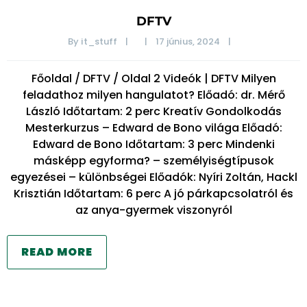
DFTV
By 
it_stuff
|
|
17 június, 2024    
|
Főoldal / DFTV / Oldal 2 Videók | DFTV Milyen
feladathoz milyen hangulatot? Előadó: dr. Mérő
László Időtartam: 2 perc Kreatív Gondolkodás
Mesterkurzus – Edward de Bono világa Előadó:
Edward de Bono Időtartam: 3 perc Mindenki
másképp egyforma? – személyiségtípusok
egyezései – különbségei Előadók: Nyíri Zoltán, Hackl
Krisztián Időtartam: 6 perc A jó párkapcsolatról és
az anya-gyermek viszonyról
READ MORE