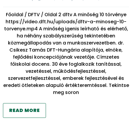
Főoldal / DFTV / Oldal 2 dftv A minőség 10 törvénye
https://video.dft.hu/uploads/dftv-a-minoseg-10-
torvenye.mp4 A minőség igenis leírható és elérhető,
ha néhány szabályszerűség tekintetében
közmegállapodás van a munkaszervezetben. dr.
Csikesz Tamás DFT-Hungária alapítója, elnöke,
fejlődési koncepciójának vezetője. Címzetes
főiskolai docens. 30 éve foglalkozik tanítással,
vezetéssel, működésfejlesztéssel,
szervezetfejlesztéssel, emberek fejlesztésével és
eredeti ötleteken alapuló értékteremtéssel. Tekintse
meg soron
READ MORE