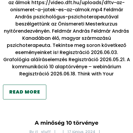
az álmok https://video.dft.hu/uploads/dftv-az-
onismeret-a-jatek-es-az-almok.mp4 Feldmár
András pszichológus-pszichoterapeutával
beszélgettünk az Önismereti Mesterkurzus
nyitórendezvényén. Feldmár András Feldmár András
Kanadában élő, magyar származású
pszichoterapeuta. Tekintse meg soron következő
eseményeinket is! Regisztráció 2026.06.03.
Grafológia aláíráselemzés Regisztráció 2026.05.21. A
kommunikáció 10 alaptörvénye – webinárium
Regisztráció 2026.06.18. Think with Your
READ MORE
A minőség 10 törvénye
By 
it_stuff
|
|
17 június, 2024    
|