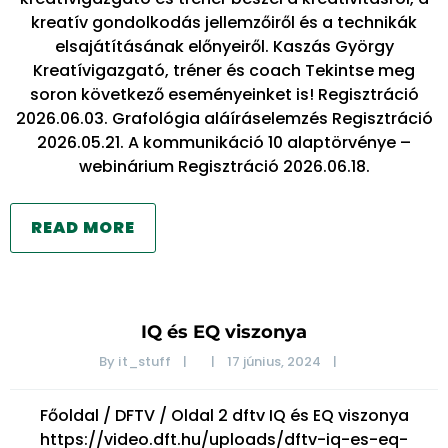
kreatív gondolkodás jellemzőiről és a technikák
elsajátításának előnyeiről. Kaszás György
Kreatívigazgató, tréner és coach Tekintse meg
soron következő eseményeinket is! Regisztráció
2026.06.03. Grafológia aláíráselemzés Regisztráció
2026.05.21. A kommunikáció 10 alaptörvénye –
webinárium Regisztráció 2026.06.18.
READ MORE
IQ és EQ viszonya
By 
it_stuff
|
|
17 június, 2024    
|
Főoldal / DFTV / Oldal 2 dftv IQ és EQ viszonya
https://video.dft.hu/uploads/dftv-iq-es-eq-