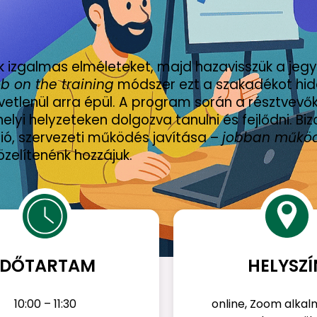
izgalmas elméleteket, majd hazavisszük a jegy
ob on the training
módszer ezt a szakadékot hida
vetlenül arra épül. A program során a résztvev
lyi helyzeteken dolgozva tanulni és fejlődni. Bi
ó, szervezeti működés javítása –
jobban működ
zelítenénk hozzájuk.
IDŐTARTAM
HELYSZÍ
10:00 – 11:30
online, Zoom alka