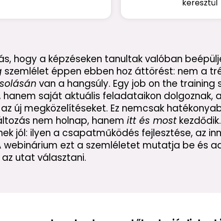
keresztül
ás, hogy a képzéseken tanultak valóban beépülj
g
szemlélet éppen ebben hoz áttörést: nem a tré
solásán
van a hangsúly. Egy job on the training
 hanem saját aktuális feladataikon dolgoznak, a
ák az új megközelítéseket. Ez nemcsak hatékonyab
változás nem holnap, hanem
itt és most
kezdődik
k jól: ilyen a csapatműködés fejlesztése, az in
A webinárium ezt a szemléletet mutatja be és 
az utat választani.