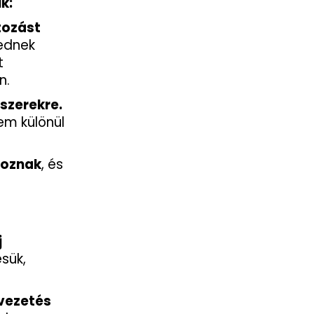
k:
tozást
ednek
t
n.
szerekre.
em különül
goznak
, és
j
sük,
 vezetés