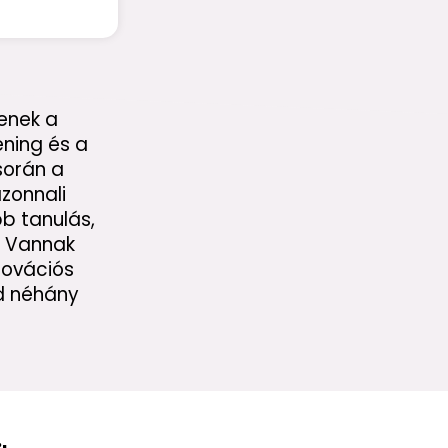
enek a
ning és a
 során a
zonnali
b tanulás,
. Vannak
novációs
ad néhány