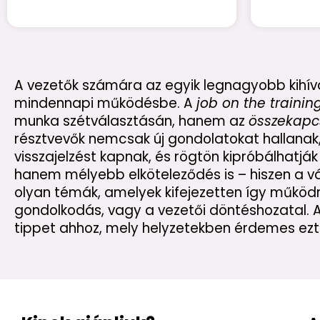
A vezetők számára az egyik legnagyobb kihív
mindennapi működésbe. A
job on the trainin
munka szétválasztásán, hanem az
összekapc
résztvevők nemcsak új gondolatokat hallanak,
visszajelzést kapnak, és rögtön kipróbálhatj
hanem mélyebb elköteleződés is – hiszen a 
olyan témák, amelyek kifejezetten így működne
gondolkodás, vagy a vezetői döntéshozatal. 
tippet ahhoz, mely helyzetekben érdemes ezt 