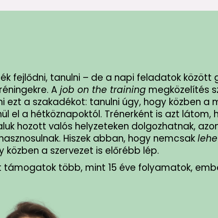
k fejlődni, tanulni – de a napi feladatok között
tréningekre. A
job on the training
megközelítés 
lni ezt a szakadékot: tanulni úgy, hogy közben a
l el a hétköznapoktól. Trénerként is azt látom, 
luk hozott valós helyzeteken dolgozhatnak, azon
n hasznosulnak. Hiszek abban, hogy nemcsak
lehe
y közben a szervezet is előrébb lép.
t támogatok több, mint 15 éve folyamatok, emb