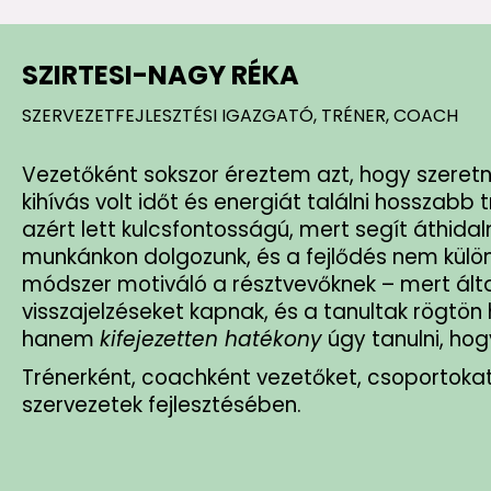
SZIRTESI-NAGY RÉKA
SZERVEZETFEJLESZTÉSI IGAZGATÓ, TRÉNER, COACH
Vezetőként sokszor éreztem azt, hogy szeretné
kihívás volt időt és energiát találni hosszabb 
azért lett kulcsfontosságú, mert segít áthida
munkánkon dolgozunk, és a fejlődés nem különü
módszer motiváló a résztvevőknek – mert álta
visszajelzéseket kapnak, és a tanultak rögtö
hanem
kifejezetten hatékony
úgy tanulni, hog
Trénerként, coachként vezetőket, csoportoka
szervezetek fejlesztésében.