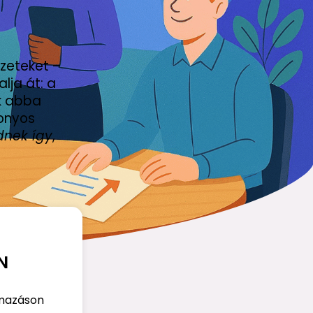
zeteket –
lja át: a
ők abba
zonyos
nek így
,
N
lmazáson