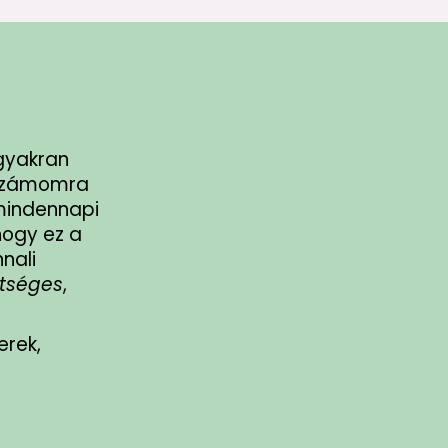
 gyakran
számomra
 mindennapi
hogy ez a
nali
tséges
,
erek,