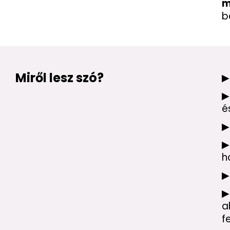
m
b
Miről lesz szó?
▶
▶
é
▶
▶
h
▶
▶
a
f