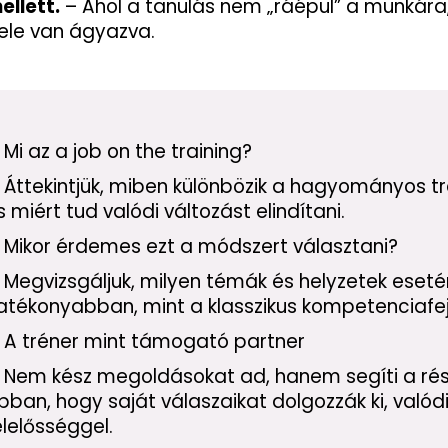
ellett.
– Ahol a tanulás nem „ráépül” a munkár
ele van ágyazva.
 Mi az a job on the training?
 Áttekintjük, miben különbözik a hagyományos tr
s miért tud valódi változást elindítani.
 Mikor érdemes ezt a módszert választani?
 Megvizsgáljuk, milyen témák és helyzetek eset
atékonyabban, mint a klasszikus kompetenciafej
 A tréner mint támogató partner
 Nem kész megoldásokat ad, hanem segíti a ré
bban, hogy saját válaszaikat dolgozzák ki, valód
elelősséggel.