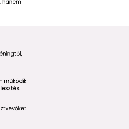
a, hanem
éningtől,
én működik
lesztés.
sztvevőket
i