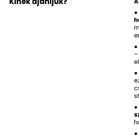
Kinek ajánljuk?
A
●
h
m
e
●
–
e
●
e
c
s
●
s
h
●