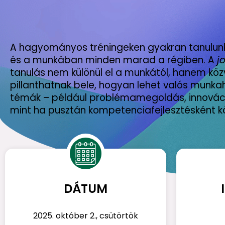
A hagyományos tréningeken gyakran tanulunk 
és a munkában minden marad a régiben. A
j
tanulás nem különül el a munkától, hanem köz
pillanthatnak bele, hogyan lehet valós munkahe
témák – például problémamegoldás, innováci
mint ha pusztán kompetenciafejlesztésként kö
DÁTUM
2025. október 2., csütörtök