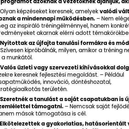
 programot azoknak a vezetőknek ajánljuk, aki
 Olyan képzéseket keresnek, amelyek
valódi vál
oznak a mindennapi működésben.
– Nem elég
eg az inspiráló tréningélménnyel, hanem konkré
redményeket akarnak elérni adott témakörökbe
Nyitottak az újfajta tanulási formákra és mód
 Szívesen kipróbálnák, milyen, amikor a tréning n
l a munkától.
Valós üzleti vagy szervezeti kihívásokkal dol
zekre keresnek fejlesztési megoldást. – Például
sapatműködés, innováció, döntéshozatal,
tratégiaalkotás területén.
Szeretnék a tanulást a saját csapatukban is ú
zemlélettel támogatni.
– Nemcsak saját fejlődé
anem mások támogatása is cél.
Elkötelezettek a gyakorlatias, hatásorientált