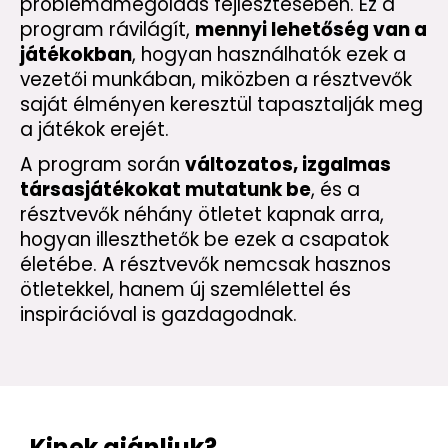
problémamegoldás fejlesztésében. Ez a
program rávilágít,
mennyi lehetőség van a
játékokban
, hogyan használhatók ezek a
vezetői munkában, miközben a résztvevők
saját élményen keresztül tapasztalják meg
a játékok erejét.
A program során
változatos, izgalmas
társasjátékokat mutatunk be
, és a
résztvevők néhány ötletet kapnak arra,
hogyan illeszthetők be ezek a csapatok
életébe. A résztvevők nemcsak hasznos
ötletekkel, hanem új szemlélettel és
inspirációval is gazdagodnak.
Kinek ajánljuk?