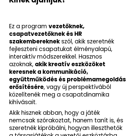
Ez a program
vezetőknek,
csapatvezetőknek és HR
szakembereknek
szól, akik szeretnék
fejleszteni csapatukat élményalapú,
interaktív módszerekkel. Hasznos
azoknak,
akik kreatív eszközöket
keresnek a kommunikáció,
együttműködés és problémamegoldás
erősítésére
, vagy új perspektívából
közelítenék meg a csapatdinamika
kihívásait.
Akik hisznek abban, hogy a játék
nemcsak szórakoztat, hanem tanít is, és
szeretnék kipróbálni, hogyan illeszthetők
a társasjátékok a vezetői eszköztárba.