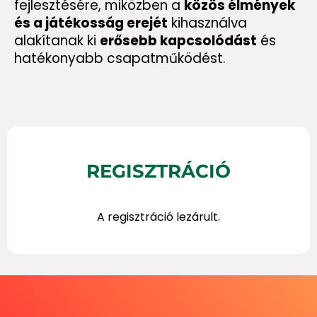
fejlesztésére, miközben a
közös élmények
és a játékosság erejét
kihasználva
alakítanak ki
erősebb kapcsolódást
és
hatékonyabb csapatműködést.
REGISZTRÁCIÓ
A regisztráció lezárult.