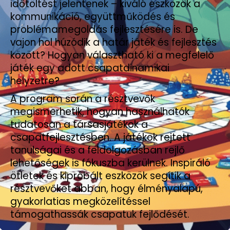
időtöltést jelentenek – kiváló eszközök a
kommunikáció, együttműködés és
problémamegoldás fejlesztésére is. De
vajon hol húzódik a határ játék és fejlesztés
között? Hogyan választható ki a megfelelő
játék egy adott csapatdinamikai
helyzetre?
A program során a résztvevők
megismerhetik, hogyan használhatók
tudatosan a társasjátékok a
csapatfejlesztésben. A játékok rejtett
tanulságai és a feldolgozásban rejlő
lehetőségek is fókuszba kerülnek. Inspiráló
ötletek és kipróbált eszközök segítik a
résztvevőket abban, hogy élményalapú,
gyakorlatias megközelítéssel
támogathassák csapatuk fejlődését.