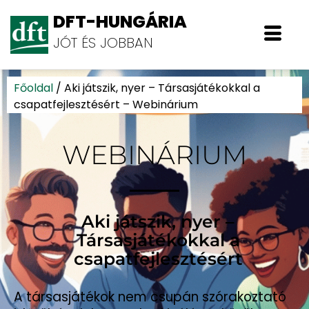
DFT-HUNGÁRIA
JÓT ÉS JOBBAN
Főoldal
/
Aki játszik, nyer – Társasjátékokkal a
csapatfejlesztésért – Webinárium
WEBINÁRIUM
Aki játszik, nyer –
Társasjátékokkal a
csapatfejlesztésért
A társasjátékok nem csupán szórakoztató