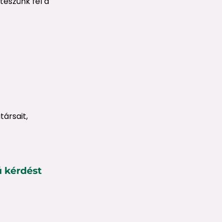
teszünk fel a
ársait,
ú kérdést