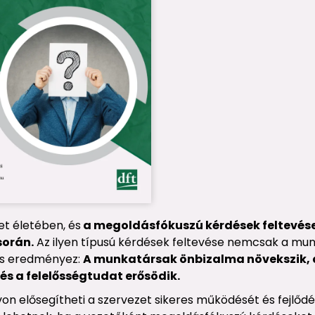
t életében, és
a megoldásfókuszú kérdések feltevése
során.
Az ilyen típusú kérdések feltevése nemcsak a mu
 is eredményez:
A munkatársak önbizalma növekszik, a
 és a felelősségtudat erősödik.
on elősegítheti a szervezet sikeres működését és fejlőd