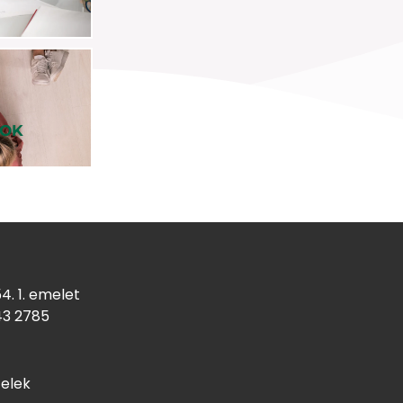
SOK
4. 1. emelet
43
2785
telek