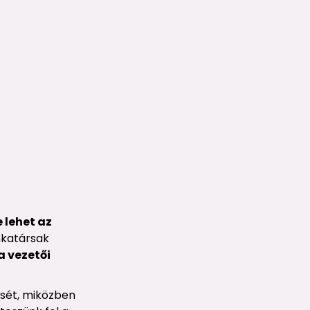
 lehet az
nkatársak
 vezetői
ését, miközben