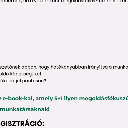
ei lehetnek, ha a vezetőként megoldásfókuszú kérdéseket 
vezetőnek abban, hogy hatékonyabban irányítsa a munkat
oldó képességüket.
működik jól pontosan?
 e-book-kal, amely 5+1 ilyen megoldásfókusz
a munkatársaknak!
EGISZTRÁCIÓ: