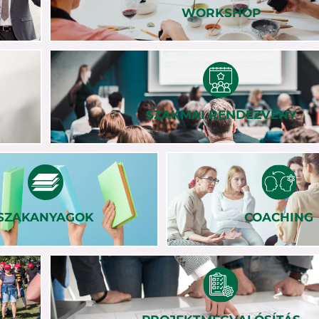
WORKSHOP
SZAKMAI RENDEZVÉNY
SZAKANYAGOK
COACHING