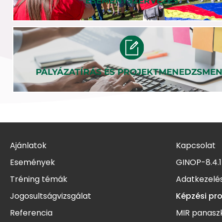
ESEMÉNYSZERVEZÉS
PÁLYÁZATÍRÁS ÉS PROJEKTMENEDZSME
Ajánlatok
Kapcsolat
Események
GINOP-8.4.1
Tréning témák
Adatkezelés
Jogosultságvizsgálat
Képzési pr
Referencia
MIR panasz