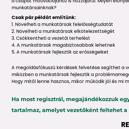
a csapat motivációjához is hozzájárul. Milyen előny
munkatársainknak?
Csak pár példát említünk:
1. Növelheti a munkatársak felelősségtudatát
2. Növelheti a munkatársak elkötelezettségét
3. Csökkentheti a vezetői terhelést
4. A munkatársak magabiztosabbak lehetnek
5. A munkatársak fejlesztik az erősségeiket
A megoldásfókuszú kérdések felvetése segíthet a 
miközben a munkatársak fejlesztik a problémameg
Hogy mitől lenne hasznos, mikor működik jól és mi 
Ha most regisztrál, megajándékozzuk egy
tartalmaz, amelyet vezetőként feltehet 
R