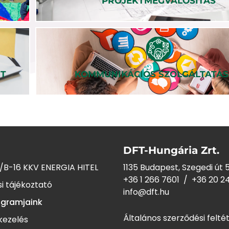
PROJEKTMEGVALÓSÍTÁS
NT
KOMMUNIKÁCIÓS SZOLGÁLTATÁ
DFT-Hungária Zrt.
/B-16 KKV ENERGIA HITEL
1135 Budapest, Szegedi út 5
+36 1 266 7601
/
+36 20 2
i tájékoztató
info@dft.hu
ogramjaink
Általános szerződési felté
kezelés