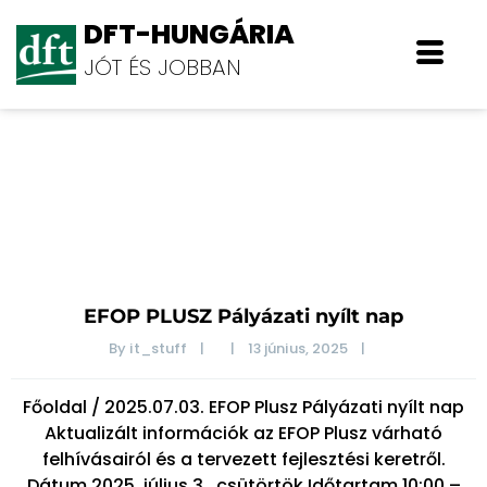
DFT-HUNGÁRIA
JÓT ÉS JOBBAN
Blog
EFOP PLUSZ Pályázati nyílt nap
By 
it_stuff
|
|
13 június, 2025    
|
Főoldal / 2025.07.03. EFOP Plusz Pályázati nyílt nap
Aktualizált információk az EFOP Plusz várható
felhívásairól és a tervezett fejlesztési keretről.
Dátum 2025. július 3., csütörtök Időtartam 10:00 –