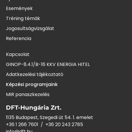
Események
Tréning témák
Jogosultságvizsgálat
Referencia
Kapcsolat
GINOP-8.4.1/B-16 KKV ENERGIA HITEL
Adatkezelési tájékoztató
Képzési programjaink
MIR panaszkezelés
DFT-Hungária Zrt.
1135 Budapest, Szegedi út 54. 1. emelet
+36 1 266 7601
/
+36 20 243
2785
info@dft.hu