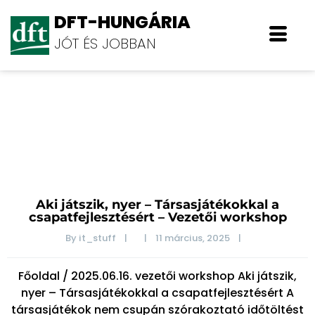
DFT-HUNGÁRIA
JÓT ÉS JOBBAN
Blog
Aki játszik, nyer – Társasjátékokkal a
csapatfejlesztésért – Vezetői workshop
By 
it_stuff
|
|
11 március, 2025    
|
Főoldal / 2025.06.16. vezetői workshop Aki játszik,
nyer – Társasjátékokkal a csapatfejlesztésért A
társasjátékok nem csupán szórakoztató időtöltést