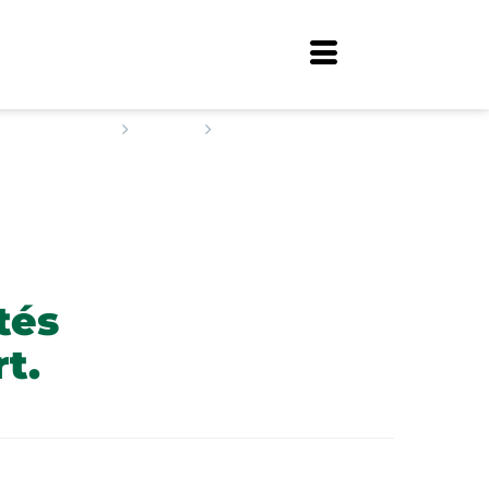
Home
Staff
Egyetértés Coop Zrt.
tés
t.