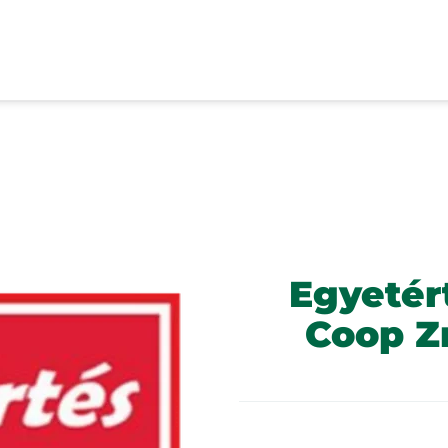
Egyetér
Coop Zr