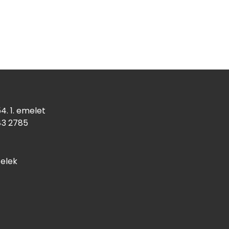
4. 1. emelet
43
2785
telek