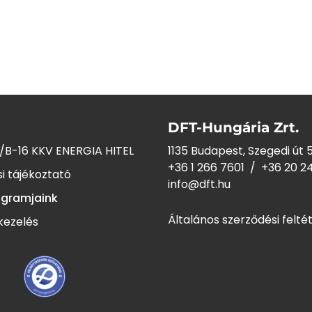
DFT-Hungária Zrt.
/B-16 KKV ENERGIA HITEL
1135 Budapest, Szegedi út 5
+36 1 266 7601
/
+36 20 2
i tájékoztató
info@dft.hu
ogramjaink
Általános szerződési felté
kezelés